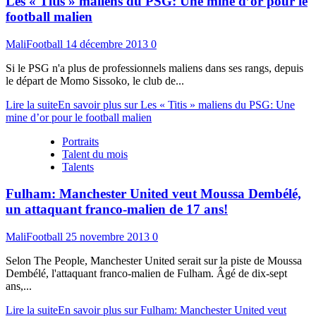
Les « Titis » maliens du PSG: Une mine d’or pour le
football malien
MaliFootball
14 décembre 2013
0
Si le PSG n'a plus de professionnels maliens dans ses rangs, depuis
le départ de Momo Sissoko, le club de...
Lire la suite
En savoir plus sur Les « Titis » maliens du PSG: Une
mine d’or pour le football malien
Portraits
Talent du mois
Talents
Fulham: Manchester United veut Moussa Dembélé,
un attaquant franco-malien de 17 ans!
MaliFootball
25 novembre 2013
0
Selon The People, Manchester United serait sur la piste de Moussa
Dembélé, l'attaquant franco-malien de Fulham. Âgé de dix-sept
ans,...
Lire la suite
En savoir plus sur Fulham: Manchester United veut