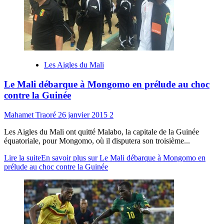
Les Aigles du Mali
Le Mali débarque à Mongomo en prélude au choc
contre la Guinée
Mahamet Traoré
26 janvier 2015
2
Les Aigles du Mali ont quitté Malabo, la capitale de la Guinée
équatoriale, pour Mongomo, où il disputera son troisième...
Lire la suite
En savoir plus sur Le Mali débarque à Mongomo en
prélude au choc contre la Guinée