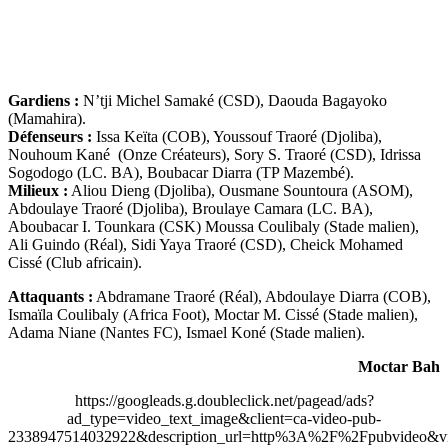
Gardiens :
N’tji Michel Samaké (CSD), Daouda Bagayoko
(Mamahira).
Défenseurs :
Issa Keïta (COB), Youssouf Traoré (Djoliba),
Nouhoum Kané (Onze Créateurs), Sory S. Traoré (CSD), Idrissa
Sogodogo (LC. BA), Boubacar Diarra (TP Mazembé).
Milieux :
Aliou Dieng (Djoliba), Ousmane Sountoura (ASOM),
Abdoulaye Traoré (Djoliba), Broulaye Camara (LC. BA),
Aboubacar I. Tounkara (CSK) Moussa Coulibaly (Stade malien),
Ali Guindo (Réal), Sidi Yaya Traoré (CSD), Cheick Mohamed
Cissé (Club africain).
Attaquants :
Abdramane Traoré (Réal), Abdoulaye Diarra (COB),
Ismaïla Coulibaly (Africa Foot), Moctar M. Cissé (Stade malien),
Adama Niane (Nantes FC), Ismael Koné (Stade malien).
Moctar Bah
https://googleads.g.doubleclick.net/pagead/ads?
ad_type=video_text_image&client=ca-video-pub-
2338947514032922&description_url=http%3A%2F%2Fpubvideo&vi