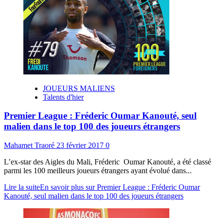
JOUEURS MALIENS
Talents d'hier
Premier League : Fréderic Oumar Kanouté, seul
malien dans le top 100 des joueurs étrangers
Mahamet Traoré
23 février 2017
0
L’ex-star des Aigles du Mali, Fréderic Oumar Kanouté, a été classé
parmi les 100 meilleurs joueurs étrangers ayant évolué dans...
Lire la suite
En savoir plus sur Premier League : Fréderic Oumar
Kanouté, seul malien dans le top 100 des joueurs étrangers