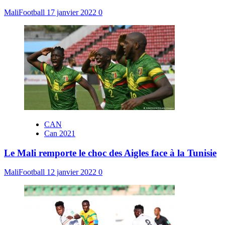
MaliFootball
17 janvier 2022
0
CAN
Can 2021
Le Mali remporte le choc des Aigles face à la Tunisie
MaliFootball
12 janvier 2022
0