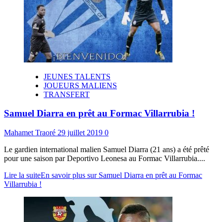
JEUNES TALENTS
JOUEURS MALIENS
TRANSFERT
Samuel Diarra en prêt au Formac Villarrubia !
Mahamet Traoré
29 juillet 2019
0
Le gardien international malien Samuel Diarra (21 ans) a été prêté
pour une saison par Deportivo Leonesa au Formac Villarrubia....
Lire la suite
En savoir plus sur Samuel Diarra en prêt au Formac
Villarrubia !