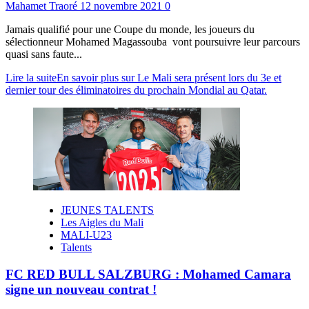
Mahamet Traoré
12 novembre 2021
0
Jamais qualifié pour une Coupe du monde, les joueurs du
sélectionneur Mohamed Magassouba vont poursuivre leur parcours
quasi sans faute...
Lire la suite
En savoir plus sur Le Mali sera présent lors du 3e et
dernier tour des éliminatoires du prochain Mondial au Qatar.
JEUNES TALENTS
Les Aigles du Mali
MALI-U23
Talents
FC RED BULL SALZBURG : Mohamed Camara
signe un nouveau contrat !