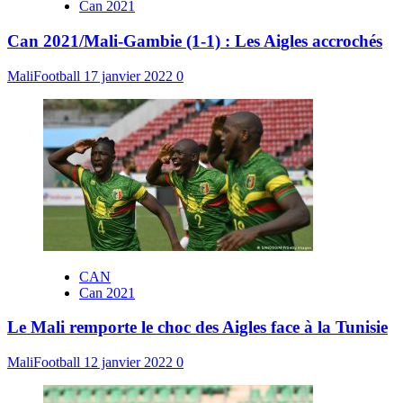
Can 2021
Can 2021/Mali-Gambie (1-1) : Les Aigles accrochés
MaliFootball
17 janvier 2022
0
CAN
Can 2021
Le Mali remporte le choc des Aigles face à la Tunisie
MaliFootball
12 janvier 2022
0