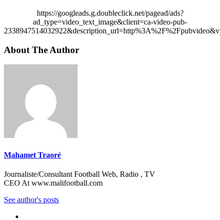
https://googleads.g.doubleclick.net/pagead/ads?
ad_type=video_text_image&client=ca-video-pub-
2338947514032922&description_url=http%3A%2F%2Fpubvideo&vi
About The Author
Mahamet Traoré
Journaliste/Consultant Football Web, Radio , TV
CEO At www.malifootball.com
See author's posts