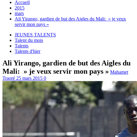
Accueil
2015
mars
Ali Yirango, gardien de but des Aigles du Mali: » je veux
servir mon pays »
JEUNES TALENTS
Talent du mois
Talents
Talents d'hier
Ali Yirango, gardien de but des Aigles du
Mali: » je veux servir mon pays »
Mahamet
Traoré
25 mars 2015
0