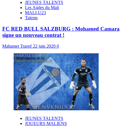
JEUNES TALENTS
Les Aigles du Mali
MALI-U23
Talents
FC RED BULL SALZBURG : Mohamed Camara
signe un nouveau contrat !
Mahamet Traoré
22 juin 2020
0
JEUNES TALENTS
JOUEURS MALIENS