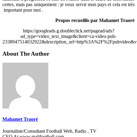
certes, mais pas uniquement : je veux servir mon pays et cela est très
important pour moi .
Propos recueillis par Mahamet Traoré
https://googleads.g.doubleclick.net/pagead/ads?
ad_type=video_text_image&client=ca-video-pub-
2338947514032922&description_url=http%3A%2F%2Fpubvideo&vi
About The Author
Mahamet Traoré
Journaliste/Consultant Football Web, Radio , TV
CEO At www.malifootball.com