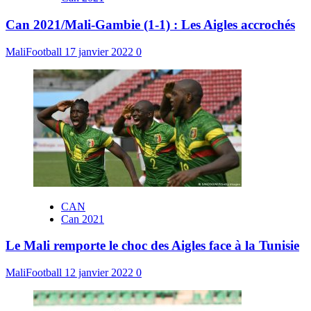
Can 2021/Mali-Gambie (1-1) : Les Aigles accrochés
MaliFootball
17 janvier 2022
0
CAN
Can 2021
Le Mali remporte le choc des Aigles face à la Tunisie
MaliFootball
12 janvier 2022
0