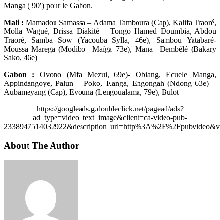
Manga ( 90′) pour le Gabon.
Mali :
Mamadou Samassa – Adama Tamboura (Cap), Kalifa Traoré,
Molla Wagué, Drissa Diakité – Tongo Hamed Doumbia, Abdou
Traoré, Samba Sow (Yacouba Sylla, 46e), Sambou Yatabaré-
Moussa Marega (Modibo Maïga 73e), Mana Dembélé (Bakary
Sako, 46e)
Gabon :
Ovono (Mfa Mezui, 69e)- Obiang, Ecuele Manga,
Appindangoye, Palun – Poko, Kanga, Engongah (Ndong 63e) –
Aubameyang (Cap), Evouna (Lengoualama, 79e), Bulot
https://googleads.g.doubleclick.net/pagead/ads?
ad_type=video_text_image&client=ca-video-pub-
2338947514032922&description_url=http%3A%2F%2Fpubvideo&vi
About The Author