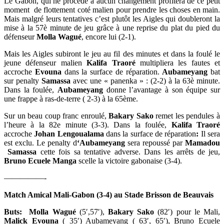
Le Gabon, qui ne procède à aucun changement profitera de ce petit
moment de flottement coté malien pour prendre les choses en main.
Mais malgré leurs tentatives c’est plutôt les Aigles qui doubleront la
mise à la 57è minute de jeu grâce à une reprise du plat du pied du
défenseur
Molla Wagué
, encore lui (2-1).
Mais les Aigles subiront le jeu au fil des minutes et dans la foulé le
jeune défenseur malien
Kalifa Traoré
multipliera les fautes et
accroche
Evouna
dans la surface de réparation.
Aubameyang
bat
sur penalty
Samassa
avec une « panenka » : (2-2) à la 63è minute.
Dans la foulée,
Aubameyang
donne l’avantage à son équipe sur
une frappe à ras-de-terre ( 2-3) à la 65ème.
Sur un beau coup franc enroulé,
Bakary Sako
remet les pendules à
l’heure à la 82e minute (3-3). Dans la foulée,
Kalifa Traoré
accroche
Johan Lengoualama
dans la surface de réparation
:
Il sera
est exclu. Le penalty d
‘Aubameyang
sera repoussé par
Mamadou
Samassa
cette fois sa tentative adverse. Dans les arrêts de jeu,
Bruno Ecuele Manga
scelle la victoire gabonaise (3-4).
—————-
Match Amical Mali-Gabon (3-4) au Stade Brisson de Beauvais
Buts:
Molla Wagué
(5′,57′),
Bakary Sako
(82′) pour le Mali,
Malick Evouna
( 35′) Aubameyang ( 63′, 65′), Bruno Ecuele