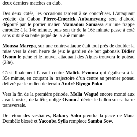
deux derniers matches en club.
Des deux cotés, les occasions tardent à se concrétiser. L’attaquant
vedette du Gabon
Pierre-Emerick Aubameyang
sera d’abord
dégouté par le portier malien
Mamadou Samassa
sur une frappe
enroulée à la 14e minute, puis son tir de la 16è minute passe à coté
sans oublié sa balle piqué de la 26è minute.
Moussa Marega
, sur une contre-attaque était tout près de doubler la
mise vers la demi-heure de jeu: le gardien de but gabonais
Didier
Ovono
le gêne et le nouvel attaquant des Aigles trouvera le poteau
(28e).
C’est finalement l’avant centre
Malick Evouna
qui égalisera à la
35e minute, en coupant la trajectoire d’un centre au premier poteau
délivré par le milieu de terrain
André Biyogo Poko
Vers la fin de la première période,
Molla Wagué
encore monté aux
avant-postes, de la tête, oblige
Ovono
à dévier le ballon sur sa barre
transversale.
De retour des vestiaires,
Bakary Sako
prendra la place de Mana
Dembélé blessé et
Yacouba Sylla
remplace
Samba Sow.