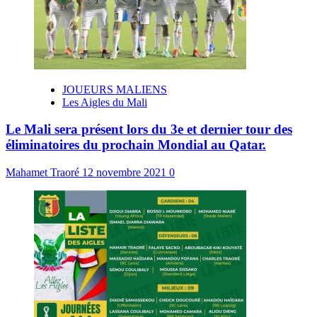
JOUEURS MALIENS
Les Aigles du Mali
Le Mali sera présent lors du 3e et dernier tour des
éliminatoires du prochain Mondial au Qatar.
Mahamet Traoré
12 novembre 2021
0