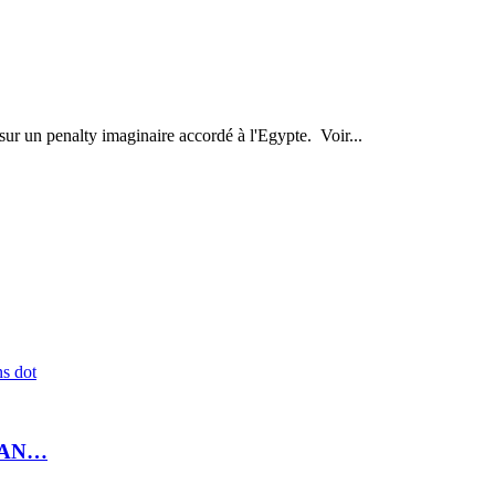
sur un penalty imaginaire accordé à l'Egypte. Voir...
ns dot
 CAN…