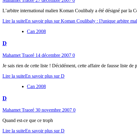
Mahamet Traoré
27 décembre 2007
0
L’arbitre international malien Koman Coulibaly a été désigné par la Co
Lire la suite
En savoir plus sur Koman Coulibaly : l?unique arbitre mal
Can 2008
D
Mahamet Traoré
14 décembre 2007
0
Je sais rien de cette liste ! Décidément, cette affaire de fausse liste 
Lire la suite
En savoir plus sur D
Can 2008
D
Mahamet Traoré
30 novembre 2007
0
Quand est-ce que ce troph
Lire la suite
En savoir plus sur D