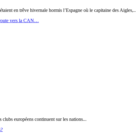
ient en trêve hivernale hormis l’Espagne où le capitaine des Aigles,..
n route vers la CAN…
s clubs européens continuent sur les nations...
s?