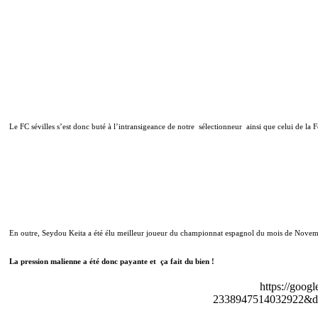
Le FC sévilles s’est donc buté à l’intransigeance de notre
sélectionneur
ainsi que celui de la 
En outre, Seydou Keita a été élu meilleur joueur du championnat espagnol du mois de Novembr
La pression malienne a été donc payante et
ça fait du bien !
https://goog
2338947514032922&de