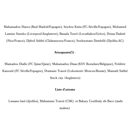
Mahamadou Diarra (Real Madrid/Espagne), Seydou Keita (FC-Séville/Espagne), Mohamed
Lamine Sissoko (Liverpool/Angleterre), Bassala Touré (Levadiakos/Grèce), Drissa Diakité
(Nice/France), Djibril Sidibé (Châteauroux/France), Souleymane Dembélé (Djoliba AC)
Attaquants(5)
:
Mamadou Diallo (FC Qatar/Qatar), Mahamadou Dissa (KSV Roeselare/Belgique), Frédéric
Kanouté (FC Séville/Espagne), Dramane Traoré (Lokomotiv Moscou/Russie), Mamadi Sidibé
Stock city /Angleterre)
Liste d'attente
Lassana fané (djoliba), Mahamane Traoré (CSK) et Bakary Coulibaly dit Baco (stade
malien).