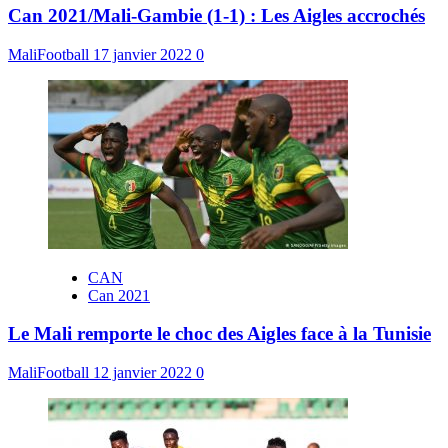
Can 2021/Mali-Gambie (1-1) : Les Aigles accrochés
MaliFootball
17 janvier 2022
0
CAN
Can 2021
Le Mali remporte le choc des Aigles face à la Tunisie
MaliFootball
12 janvier 2022
0