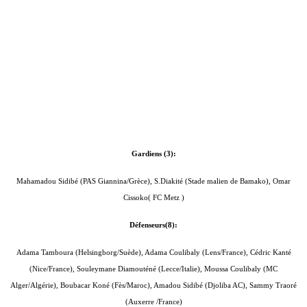
Gardiens
(3):
Mahamadou Sidibé (PAS Giannina/Grèce), S.Diakité (Stade malien de Bamako), Omar
Cissoko( FC Metz )
Défenseurs
(8):
Adama Tamboura (Helsingborg/Suède), Adama Coulibaly (Lens/France), Cédric Kanté
(Nice/France), Souleymane Diamouténé (Lecce/Italie), Moussa Coulibaly (MC
Alger/Algérie), Boubacar Koné (Fès/Maroc), Amadou Sidibé (Djoliba AC), Sammy Traoré
(Auxerre /France)