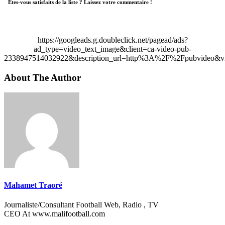
Etes-vous satisfaits de la liste ? Laissez votre commentaire !
https://googleads.g.doubleclick.net/pagead/ads?
ad_type=video_text_image&client=ca-video-pub-
2338947514032922&description_url=http%3A%2F%2Fpubvideo&vi
About The Author
Mahamet Traoré
Journaliste/Consultant Football Web, Radio , TV
CEO At www.malifootball.com