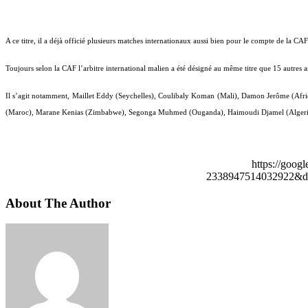
A ce titre, il a déjà officié plusieurs matches internationaux aussi bien pour le compte de la
Toujours selon la CAF l’arbitre international malien a été désigné au même titre que 15 autres ar
Il s’agit notamment, Maillet Eddy (Seychelles), Coulibaly Koman (Mali), Damon Jerôme (A
(Maroc), Marane Kenias (Zimbabwe), Segonga Muhmed (Ouganda), Haimoudi Djamel (Algerie)
https://goog
2338947514032922&de
About The Author