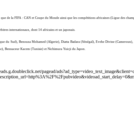
 CAF que de la FIFA : CAN et Coupe du Monde ainsi que les compétitions africaines (Ligue des ch
bitres internationaux, dont 14 africains et un japonais.
frique du Sud), Benouza Mohamed (Algerie), Diatta Badara (Sénégal), Evehe Divine (Camerou
, Bennaceur Kacem (Tunisie) et Nichimura Yuicji du Japon.
leads.g.doubleclick.net/pagead/ads?ad_type=video_text_image&client=
scription_url=http%3A%2F%2Fpubvideo&videoad_start_delay=0&m