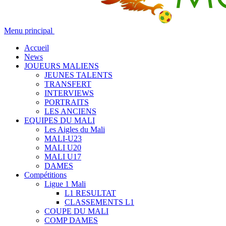
Menu principal
Accueil
News
JOUEURS MALIENS
JEUNES TALENTS
TRANSFERT
INTERVIEWS
PORTRAITS
LES ANCIENS
EQUIPES DU MALI
Les Aigles du Mali
MALI-U23
MALI U20
MALI U17
DAMES
Compétitions
Ligue 1 Mali
L1 RESULTAT
CLASSEMENTS L1
COUPE DU MALI
COMP DAMES