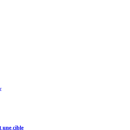
r
t une cible