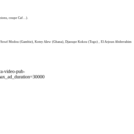
ampions, coupe Caf…).
n), Sowé Modou (Gambie), Kotey Alew (Ghana), Djaoupe Kokou (Togo) , El Arjoun Abderrahim
ca-video-pub-
ax_ad_duration=30000