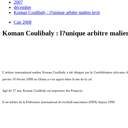
2007
décembre
Koman Coulibaly : l?unique arbitre malien invit
Can 2008
Koman Coulibaly : l?unique arbitre malien
L’arbitre international malien
Koman Coulibaly
a été désigné par la Confédération africaine 
janvier 10 février 2008 au Ghana a t-on apprit selon la site de la caf.
Agé de 37 ans, Koman Coulibaly est inspecteur des Finances.
Il est arbitre de la Fédération international de football association (FIFA) depuis 1999.