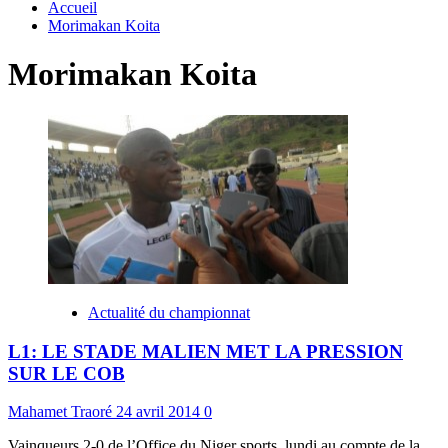
Accueil
Morimakan Koita
Morimakan Koita
Actualité du championnat
L1: LE STADE MALIEN MET LA PRESSION
SUR LE COB
Mahamet Traoré
24 avril 2014
0
Vainqueurs 2-0 de l’Office du Niger sports, lundi au compte de la