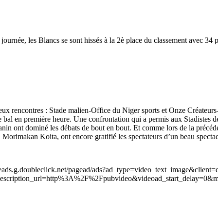
 journée, les Blancs se sont hissés à la 2è place du classement avec 34
deux rencontres : Stade malien-Office du Niger sports et Onze Créateu
bal en première heure. Une confrontation qui a permis aux Stadistes de
anin ont dominé les débats de bout en bout. Et comme lors de la précéden
makan Koita, ont encore gratifié les spectateurs d’un beau spectac
leads.g.doubleclick.net/pagead/ads?ad_type=video_text_image&client=
scription_url=http%3A%2F%2Fpubvideo&videoad_start_delay=0&m