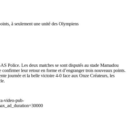
 points, à seulement une unité des Olympiens
rs-AS Police. Les deux matches se sont disputés au stade Mamadou
 confirmer leur retour en forme et d’engranger trois nouveaux points.
te journée et la belle victoire 4-0 face aux Onze Créateurs, les
le.
ca-video-pub-
ax_ad_duration=30000