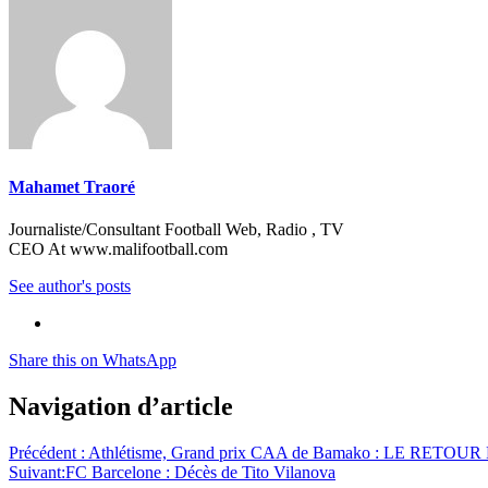
Mahamet Traoré
Journaliste/Consultant Football Web, Radio , TV
CEO At www.malifootball.com
See author's posts
Share this on WhatsApp
Navigation d’article
Précédent :
Athlétisme, Grand prix CAA de Bamako : LE RE
Suivant:
FC Barcelone : Décès de Tito Vilanova