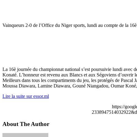
Vainqueurs 2-0 de l’Office du Niger sports, lundi au compte de la 16è
La 16è journée du championnat national s’est poursuivie lundi avec 
Konaté. L’honneur est revenu aux Blancs et aux Ségoviens d’ouvrir le 
Meilleurs dans tous les compartiments du jeu, les protégés de Pascal J
Moussa Diawara, Lamine Diawara, Gouné Niangadou, Oumar Koné, Mori
Lire la suite sur essor.ml
https://goog
2338947514032922&de
About The Author