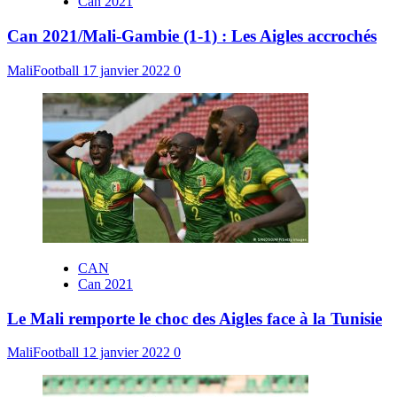
Can 2021
Can 2021/Mali-Gambie (1-1) : Les Aigles accrochés
MaliFootball
17 janvier 2022
0
CAN
Can 2021
Le Mali remporte le choc des Aigles face à la Tunisie
MaliFootball
12 janvier 2022
0