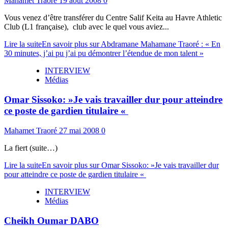
Mahamet Traoré
19 août 2008
0
Vous venez d’être transférer du Centre Salif Keita au Havre Athletic
Club (L1 française), club avec le quel vous aviez...
Lire la suite
En savoir plus sur Abdramane Mahamane Traoré : « En
30 minutes, j’ai pu j’ai pu démontrer l’étendue de mon talent »
INTERVIEW
Médias
Omar Sissoko: »Je vais travailler dur pour atteindre
ce poste de gardien titulaire «
Mahamet Traoré
27 mai 2008
0
La fiert (suite…)
Lire la suite
En savoir plus sur Omar Sissoko: »Je vais travailler dur
pour atteindre ce poste de gardien titulaire «
INTERVIEW
Médias
Cheikh Oumar DABO