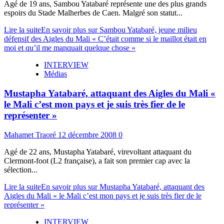
Agé de 19 ans, Sambou Yatabaré représente une des plus grands
espoirs du Stade Malherbes de Caen. Malgré son statut...
Lire la suite
En savoir plus sur Sambou Yatabaré, jeune milieu
défensif des Aigles du Mali « C’était comme si le maillot était en
moi et qu’il me manquait quelque chose »
INTERVIEW
Médias
Mustapha Yatabaré, attaquant des Aigles du Mali «
le Mali c’est mon pays et je suis très fier de le
représenter »
Mahamet Traoré
12 décembre 2008
0
Agé de 22 ans, Mustapha Yatabaré, virevoltant attaquant du
Clermont-foot (L2 française), a fait son premier cap avec la
sélection...
Lire la suite
En savoir plus sur Mustapha Yatabaré, attaquant des
Aigles du Mali « le Mali c’est mon pays et je suis très fier de le
représenter »
INTERVIEW