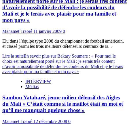
naturellement porté sur le Mali : je serais très content
d’avoir la possibilité de défendre les couleurs du
Mali et je le ferais avec plaisir pour ma famille et
mon pays »
Mahamet Traoré
11 janvier 2009
0
Elu dans l’équipe type 2008 du championnat de football américain,
et classé parmi les trois meilleurs défenseurs centraux de la...
Lire la suite
En savoir plus sur Bakary Soumare : « Pour moi le
choix est naturellement porté sur le Mali : je serais très content
d’avoir la possibilité de défendre les couleurs du Mali et je le ferais
avec plaisir pour ma famille et mon pays »
INTERVIEW
Médias
Sambou Yatabaré, jeune milieu défensif des Aigles
du Mali « C’était comme si le maillot était en moi et
qu’il me manquait quelque chose »
Mahamet Traoré
12 décembre 2008
0