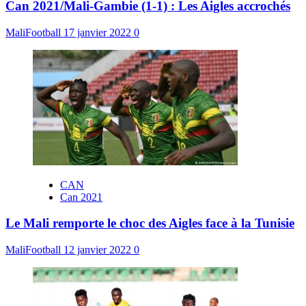
Can 2021/Mali-Gambie (1-1) : Les Aigles accrochés
MaliFootball
17 janvier 2022
0
CAN
Can 2021
Le Mali remporte le choc des Aigles face à la Tunisie
MaliFootball
12 janvier 2022
0