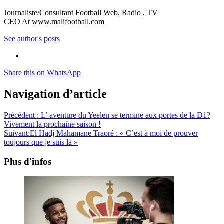
Journaliste/Consultant Football Web, Radio , TV
CEO At www.malifootball.com
See author's posts
Share this on WhatsApp
Navigation d’article
Précédent :
L’ aventure du Yeelen se termine aux portes de la D1?
Vivement la prochaine saison !
Suivant:
El Hadj Mahamane Traoré : « C’est à moi de prouver
toujours que je suis là »
Plus d'infos