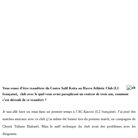
Vous venez d’être transférer du Centre Salif Keita au Havre Athletic Club (L1
française),
club avec le quel vous aviez paraphrasé un contrat de trois ans, comment
c’est déroulé de ce transfert ?
Je suis allé faire un essai dans un premier temps à l’AC Ajaccio (L2 française). J’ai joué des
matches amicaux avec ce club (j’ai même été buteur lors du premier match, en compagnie de
Cheick Tidiane Diabaté). Mais le staff technique du club avait des problèmes avec les
dirigeants.