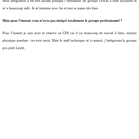
Mon intégration a été très facilité puisque l’entraineur du groupe CFA m’a bien accueillit et
m’a beaucoup aidé. Je m’entraine avec lui et tout se passe très bien.
Mais pour l’instant vous n’avez pas intégré totalement le groupe professionnel ?
Pour l’instant je suis avec la réserve en CFA car il ya beaucoup de travail à faire, surtout
physique pendant
ces trois mois. Mais le staff technique m’a rassuré, j’intégrerais le groupe
pro petit à petit.