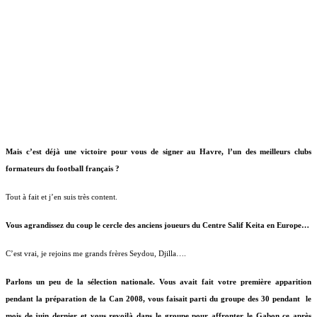
Mais c’est déjà une victoire pour vous de signer au Havre, l’un des meilleurs clubs
formateurs du football français ?
Tout à fait et j’en suis très content.
Vous agrandissez du coup le cercle des anciens joueurs du Centre Salif Keita en Europe…
C’est vrai, je rejoins me grands frères Seydou, Djilla….
Parlons un peu de la sélection nationale. Vous avait fait votre première apparition
pendant la préparation de la Can 2008, vous faisait parti du groupe des 30 pendant
le
mois de juin dernier et vous revoilà dans le groupe pour affronter le Gabon ce après