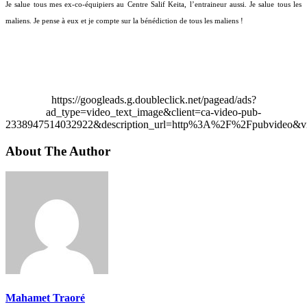
Je salue tous mes ex-co-équipiers au Centre Salif Keita, l’entraineur aussi. Je salue tous les
maliens. Je pense à eux et je compte sur la bénédiction de tous les maliens !
https://googleads.g.doubleclick.net/pagead/ads?
ad_type=video_text_image&client=ca-video-pub-
2338947514032922&description_url=http%3A%2F%2Fpubvideo&vi
About The Author
Mahamet Traoré