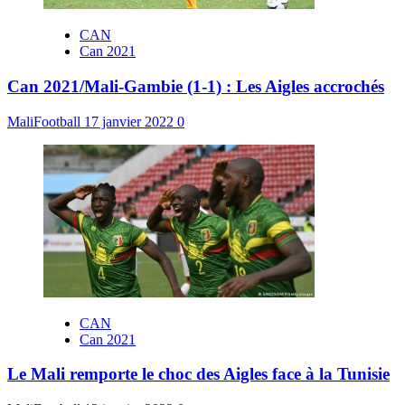
CAN
Can 2021
Can 2021/Mali-Gambie (1-1) : Les Aigles accrochés
MaliFootball
17 janvier 2022
0
CAN
Can 2021
Le Mali remporte le choc des Aigles face à la Tunisie