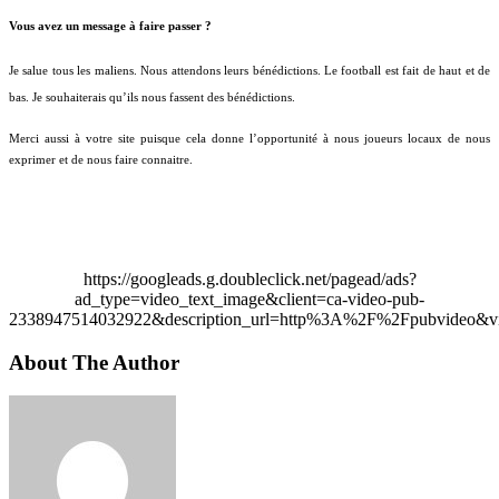
Vous avez un message à faire passer ?
Je salue tous les maliens. Nous attendons leurs bénédictions. Le football est fait de haut et de
bas. Je souhaiterais qu’ils nous fassent des bénédictions.
Merci aussi à votre site puisque cela donne l’opportunité à nous joueurs locaux de nous
exprimer et de nous faire connaitre.
https://googleads.g.doubleclick.net/pagead/ads?
ad_type=video_text_image&client=ca-video-pub-
2338947514032922&description_url=http%3A%2F%2Fpubvideo&vi
About The Author