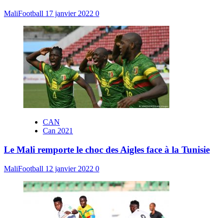
MaliFootball
17 janvier 2022
0
CAN
Can 2021
Le Mali remporte le choc des Aigles face à la Tunisie
MaliFootball
12 janvier 2022
0