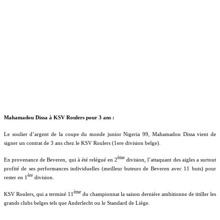
Mahamadou Dissa à
KSV
Roulers pour 3 ans :
Le soulier d’argent de la coupe du monde junior Nigeria 99, Mahamadou Dissa vient de
signer un contrat de 3 ans chez le
KSV
Roulers (1ere division belge).
ème
En provenance de Beveren, qui à été relégué en 2
division, l’attaquant des aigles a surtout
profité de ses performances individuelles (meilleur buteurs de Beveren avec 11 buts) pour
ère
rester en 1
division.
ème
KSV
Roulers, qui a terminé 11
du championnat la saison dernière ambitionne de titiller les
grands clubs belges tels que Anderlecht ou le Standard de Liège.