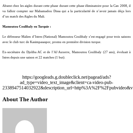
Absent chez les aigles durant cette phase durant cette phase éliminatoire pour la Can 2008, il
va falloir compter sur Mahamadou Dissa qui a la particularité de n’avoir jamais déçu lors
d’un match des Aigles du Mali.
Mamoutou Coulibaly en Turquie :
Le défenseur Malien d’Istres (National) Mamoutou Coulibaly s’est engagé pour trois saisons
avec le club turc de Kasimpasaspor, promu en première division turque.
Ex-sociétaire du Djoliba AC et de l’AJ Auxerre, Mamoutou Coulibaly (27 ans), évoluait à
Istres depuis une saison et 22 matches (1 but).
https://googleads.g.doubleclick.net/pagead/ads?
ad_type=video_text_image&client=ca-video-pub-
2338947514032922&description_url=http%3A%2F%2Fpubvideo&vi
About The Author