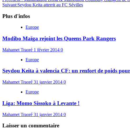
Suivant:
Seydou Keita atterrit au FC Sévilles
Plus d'infos
Europe
Modibo Maïga rejoint les Queens Park Rangers
Mahamet Traoré
1 février 2014
0
Europe
Seydou Keita à valencia CF: un renfort de poids pour
Mahamet Traoré
31 janvier 2014
0
Europe
Liga: Momo Sissoko à Levante !
Mahamet Traoré
31 janvier 2014
0
Laisser un commentaire