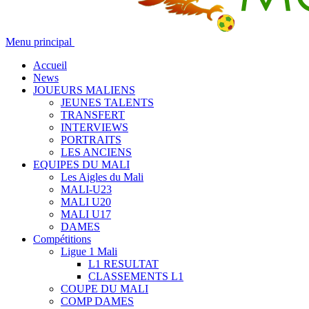
Menu principal
Accueil
News
JOUEURS MALIENS
JEUNES TALENTS
TRANSFERT
INTERVIEWS
PORTRAITS
LES ANCIENS
EQUIPES DU MALI
Les Aigles du Mali
MALI-U23
MALI U20
MALI U17
DAMES
Compétitions
Ligue 1 Mali
L1 RESULTAT
CLASSEMENTS L1
COUPE DU MALI
COMP DAMES