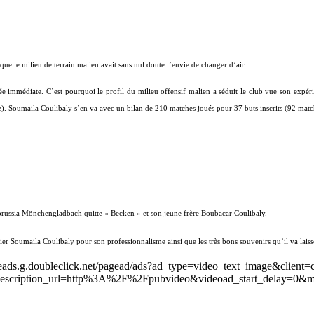
 que le milieu de terrain malien avait sans nul doute l’envie de changer d’air.
 immédiate. C’est pourquoi le profil du milieu offensif malien a séduit le club vue son expér
). Soumaila Coulibaly s’en va avec un bilan de 210 matches joués pour 37 buts inscrits (92 match
russia Mönchengladbach quitte « Becken » et son jeune frère Boubacar Coulibaly.
ier Soumaila Coulibaly pour son professionnalisme ainsi que les très bons souvenirs qu’il va lais
leads.g.doubleclick.net/pagead/ads?ad_type=video_text_image&client=
scription_url=http%3A%2F%2Fpubvideo&videoad_start_delay=0&m