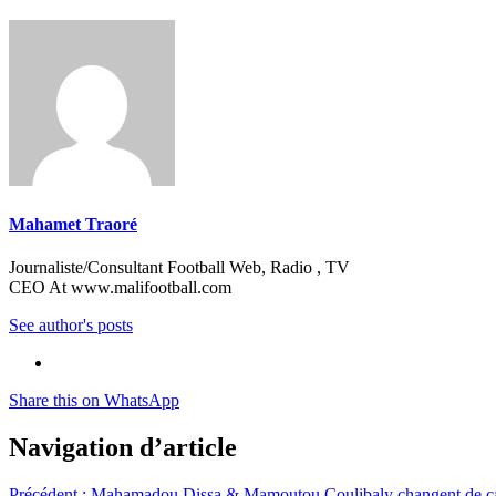
Mahamet Traoré
Journaliste/Consultant Football Web, Radio , TV
CEO At www.malifootball.com
See author's posts
Share this on WhatsApp
Navigation d’article
Précédent :
Mahamadou Dissa & Mamoutou Coulibaly changent de c