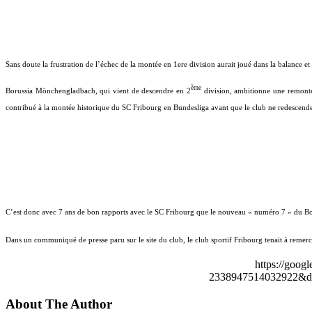
Sans doute la frustration de l’échec de la montée en 1ere division aurait joué dans la balance et
ème
Borussia Mönchengladbach, qui vient de descendre en 2
division, ambitionne une remontée
contribué à la montée historique du SC Fribourg en Bundesliga avant que le club ne redescende
C’est donc avec 7 ans de bon rapports avec le SC Fribourg que le nouveau « numéro 7 » du Bo
Dans un communiqué de presse paru sur le site du club, le club sportif Fribourg tenait à remerc
https://goog
2338947514032922&de
About The Author