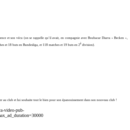
ience et son vécu (on se rappelle qu’il avait, en compagnie avec Boubacar Diarra « Becken »,
è
es et 18 buts en Bundesliga, et 118 matches et 19 buts en 2
division).
ser au club et lui souhaite tout le bien pour son épanouissement dans son nouveau club !
ca-video-pub-
ax_ad_duration=30000