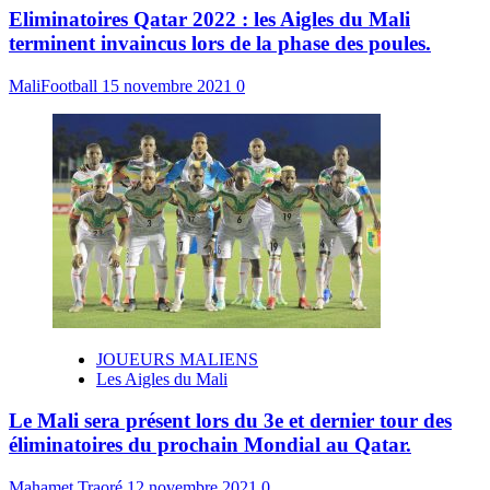
Eliminatoires Qatar 2022 : les Aigles du Mali
terminent invaincus lors de la phase des poules.
MaliFootball
15 novembre 2021
0
JOUEURS MALIENS
Les Aigles du Mali
Le Mali sera présent lors du 3e et dernier tour des
éliminatoires du prochain Mondial au Qatar.
Mahamet Traoré
12 novembre 2021
0