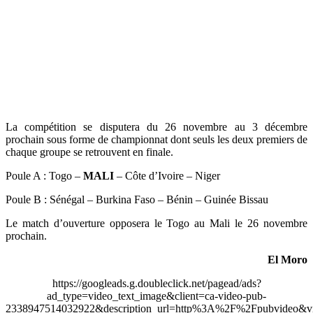
La compétition se disputera du 26 novembre au 3 décembre
prochain sous forme de championnat dont seuls les deux premiers de
chaque groupe se retrouvent en finale.
Poule A : Togo –
MALI
– Côte d’Ivoire – Niger
Poule B : Sénégal – Burkina Faso – Bénin – Guinée Bissau
Le match d’ouverture opposera le Togo au Mali le 26 novembre
prochain.
El Moro
https://googleads.g.doubleclick.net/pagead/ads?
ad_type=video_text_image&client=ca-video-pub-
2338947514032922&description_url=http%3A%2F%2Fpubvideo&vi