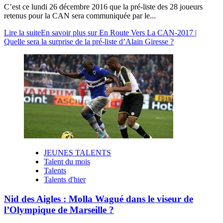
C’est ce lundi 26 décembre 2016 que la pré-liste des 28 joueurs
retenus pour la CAN sera communiquée par le...
Lire la suite
En savoir plus sur En Route Vers La CAN-2017 |
Quelle sera la surprise de la pré-liste d’Alain Giresse ?
JEUNES TALENTS
Talent du mois
Talents
Talents d'hier
Nid des Aigles : Molla Wagué dans le viseur de
l’Olympique de Marseille ?