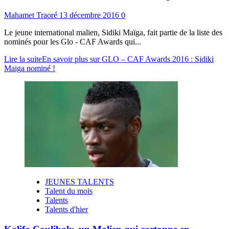
Mahamet Traoré
13 décembre 2016
0
Le jeune international malien, Sidiki Maïga, fait partie de la liste des
nominés pour les Glo - CAF Awards qui...
Lire la suite
En savoir plus sur GLO – CAF Awards 2016 : Sidiki
Maiga nominé !
JEUNES TALENTS
Talent du mois
Talents
Talents d'hier