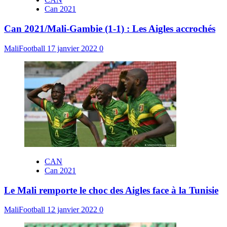
Can 2021
Can 2021/Mali-Gambie (1-1) : Les Aigles accrochés
MaliFootball
17 janvier 2022
0
CAN
Can 2021
Le Mali remporte le choc des Aigles face à la Tunisie
MaliFootball
12 janvier 2022
0