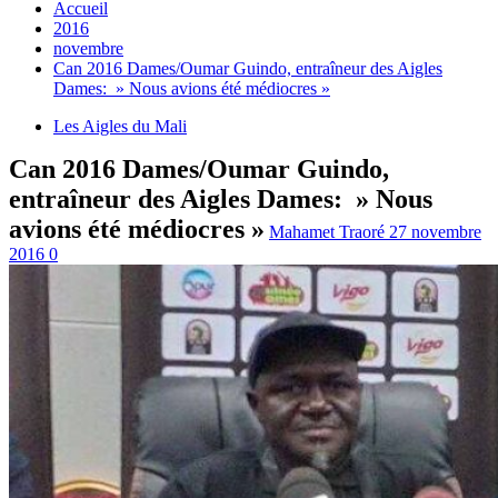
Accueil
2016
novembre
Can 2016 Dames/Oumar Guindo, entraîneur des Aigles
Dames: » Nous avions été médiocres »
Les Aigles du Mali
Can 2016 Dames/Oumar Guindo,
entraîneur des Aigles Dames: » Nous
avions été médiocres »
Mahamet Traoré
27 novembre
2016
0