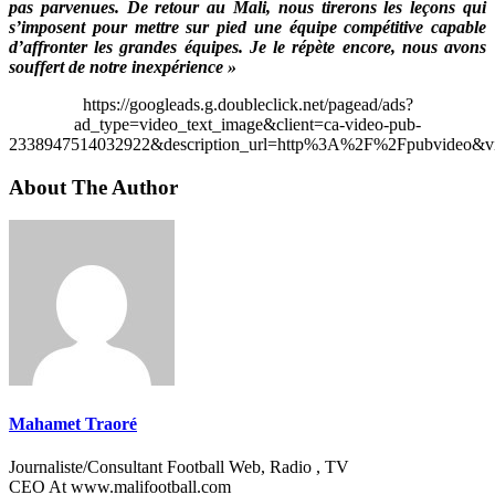
pas parvenues. De retour au Mali, nous tirerons les leçons qui
s’imposent pour mettre sur pied une équipe compétitive capable
d’affronter les grandes équipes. Je le répète encore, nous avons
souffert de notre inexpérience »
https://googleads.g.doubleclick.net/pagead/ads?
ad_type=video_text_image&client=ca-video-pub-
2338947514032922&description_url=http%3A%2F%2Fpubvideo&vi
About The Author
Mahamet Traoré
Journaliste/Consultant Football Web, Radio , TV
CEO At www.malifootball.com