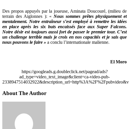
Des propos appuyés par la joueuse, Aminata Doucouré, (milieu de
terrain des Aiglonnes ): «
Nous sommes prêtes physiquement et
mentalement. Notre entraîneur s’est employé à remettre les idées
en place après les six buts encaissés face aux Super Falcons.
Notre désir est toujours aussi fort de passer le premier tour. C’est
un challenge terrible mais je crois en nos capacités et je sais que
nous pouvons le faire »
a conclu l’internationale malienne.
El Moro
https://googleads.g.doubleclick.net/pagead/ads?
ad_type=video_text_image&client=ca-video-pub-
2338947514032922&description_url=http%3A%2F%2Fpubvideo&vi
About The Author