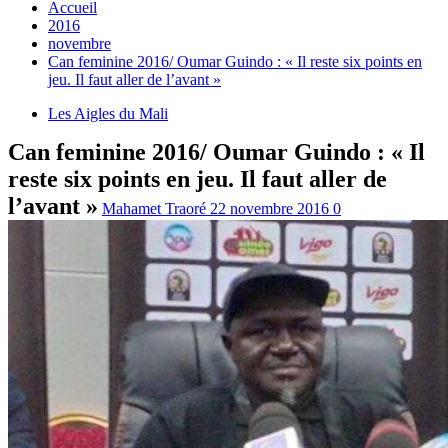
Accueil
2016
novembre
Can feminine 2016/ Oumar Guindo : « Il reste six points en
jeu. Il faut aller de l’avant »
Les Aigles du Mali
Can feminine 2016/ Oumar Guindo : « Il
reste six points en jeu. Il faut aller de
l’avant »
Mahamet Traoré
22 novembre 2016
0