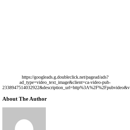
https://googleads.g.doubleclick.net/pagead/ads?
ad_type=video_text_image&client=ca-video-pub-
2338947514032922&description_url=http%3A%2F%2Fpubvideo&vi
About The Author