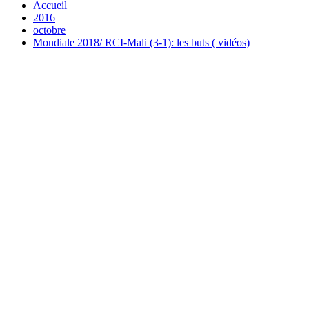
Accueil
2016
octobre
Mondiale 2018/ RCI-Mali (3-1): les buts ( vidéos)