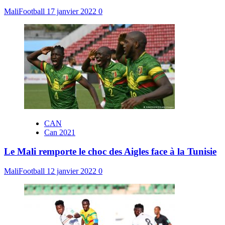
MaliFootball
17 janvier 2022
0
CAN
Can 2021
Le Mali remporte le choc des Aigles face à la Tunisie
MaliFootball
12 janvier 2022
0