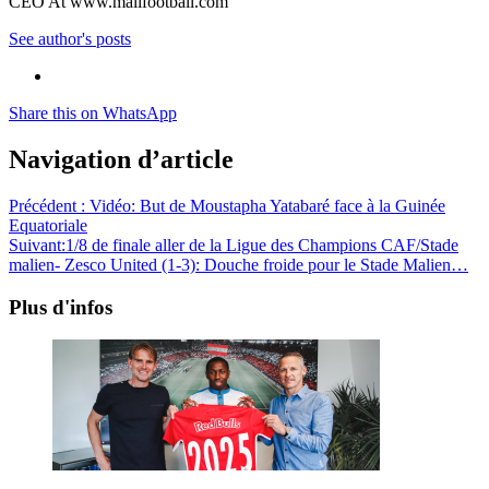
CEO At www.malifootball.com
See author's posts
Share this on WhatsApp
Navigation d’article
Précédent :
Vidéo: But de Moustapha Yatabaré face à la Guinée
Equatoriale
Suivant:
1/8 de finale aller de la Ligue des Champions CAF/Stade
malien- Zesco United (1-3): Douche froide pour le Stade Malien…
Plus d'infos