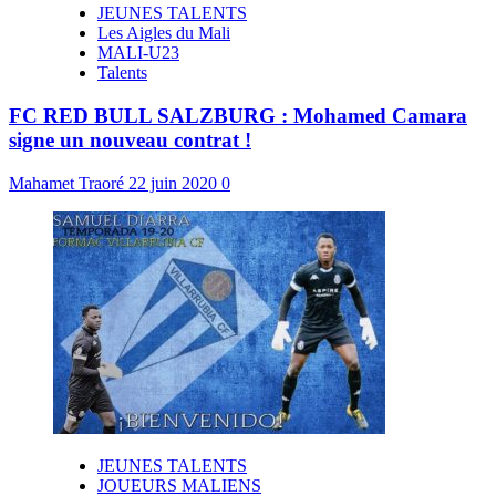
JEUNES TALENTS
Les Aigles du Mali
MALI-U23
Talents
FC RED BULL SALZBURG : Mohamed Camara
signe un nouveau contrat !
Mahamet Traoré
22 juin 2020
0
JEUNES TALENTS
JOUEURS MALIENS