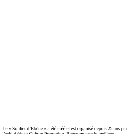
Le « Soulier d’Ebène » a été créé et est organisé depuis 25 ans par
l’asbl African Culture Promotion. Il récompense le meilleur