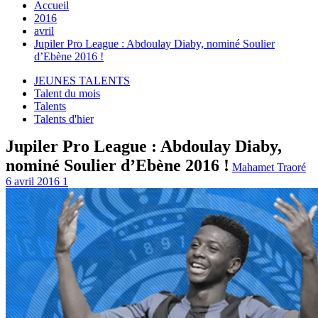
Accueil
2016
avril
Jupiler Pro League : Abdoulay Diaby, nominé Soulier
d’Ebène 2016 !
JEUNES TALENTS
Talent du mois
Talents
Talents d'hier
Jupiler Pro League : Abdoulay Diaby,
nominé Soulier d’Ebène 2016 !
Mahamet Traoré
6 avril 2016
1