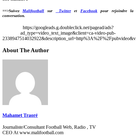
==>Suivez
Malifootball
sur
Twitter
et
Facebook
pour rejoindre la
conversation.
https://googleads.g.doubleclick.net/pagead/ads?
ad_type=video_text_image&client=ca-video-pub-
2338947514032922&description_url=http%3A%2F%2Fpubvideo&vi
About The Author
Mahamet Traoré
Journaliste/Consultant Football Web, Radio , TV
CEO At www.malifootball.com