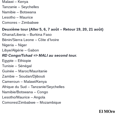
Malawi – Kenya
Tanzanie – Seychelles
Namibie – Botswana
Lesotho – Maurice
Comores – Zimbabwe
Deuxième tour (Aller 5, 6, 7 août – Retour 19, 20, 21 août)
Ghana/Liberia – Burkina Faso
Bénin/Sierra Leone – Côte d’Ivoire
Nigeria – Niger
Libye/Algérie – Gabon
RD Congo/Tchad => MALI au second tour.
Egypte – Ethiopie
Tunisie – Sénégal
Guinée – Maroc/Mauritanie
Zambie – Soudan/Djibouti
Cameroun – Malawi/Kenya
Afrique du Sud – Tanzanie/Seychelles
Namibie/Botswana – Congo
Lesotho/Maurice – Angola
Comores/Zimbabwe – Mozambique
El MOro