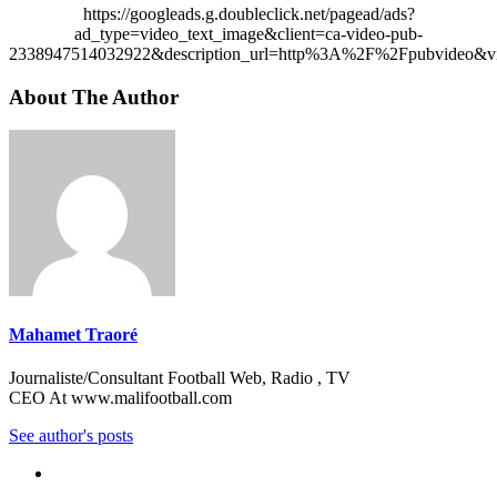
https://googleads.g.doubleclick.net/pagead/ads?
ad_type=video_text_image&client=ca-video-pub-
2338947514032922&description_url=http%3A%2F%2Fpubvideo&vi
About The Author
Mahamet Traoré
Journaliste/Consultant Football Web, Radio , TV
CEO At www.malifootball.com
See author's posts