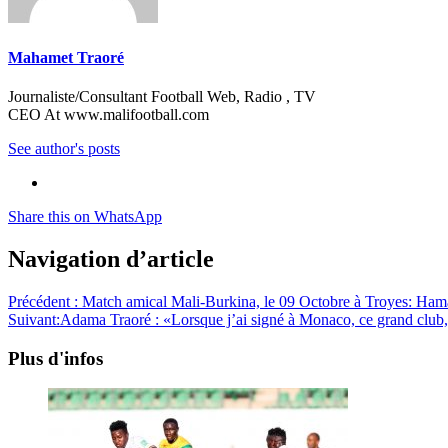
Mahamet Traoré
Journaliste/Consultant Football Web, Radio , TV
CEO At www.malifootball.com
See author's posts
Share this on WhatsApp
Navigation d’article
Précédent :
Match amical Mali-Burkina, le 09 Octobre à Troyes: Hamari
Suivant:
Adama Traoré : «Lorsque j’ai signé à Monaco, ce grand club, c
Plus d'infos