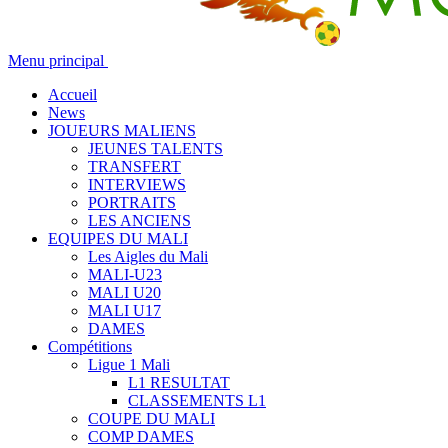
Menu principal
Accueil
News
JOUEURS MALIENS
JEUNES TALENTS
TRANSFERT
INTERVIEWS
PORTRAITS
LES ANCIENS
EQUIPES DU MALI
Les Aigles du Mali
MALI-U23
MALI U20
MALI U17
DAMES
Compétitions
Ligue 1 Mali
L1 RESULTAT
CLASSEMENTS L1
COUPE DU MALI
COMP DAMES