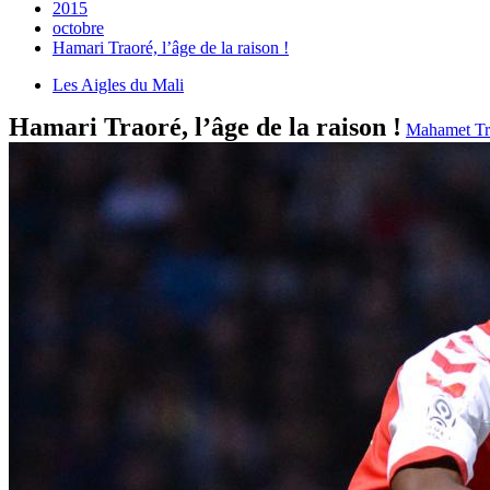
2015
octobre
Hamari Traoré, l’âge de la raison !
Les Aigles du Mali
Hamari Traoré, l’âge de la raison !
Mahamet T