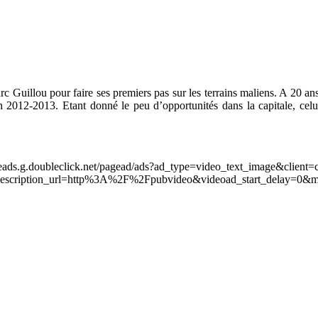
Guillou pour faire ses premiers pas sur les terrains maliens. A 20 ans, 
 2012-2013. Etant donné le peu d’opportunités dans la capitale, celui 
leads.g.doubleclick.net/pagead/ads?ad_type=video_text_image&client=
scription_url=http%3A%2F%2Fpubvideo&videoad_start_delay=0&m