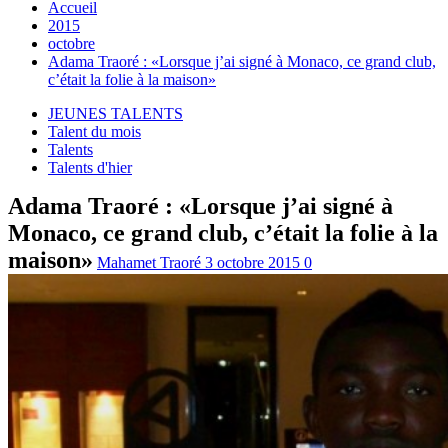
Accueil
2015
octobre
Adama Traoré : «Lorsque j’ai signé à Monaco, ce grand club,
c’était la folie à la maison»
JEUNES TALENTS
Talent du mois
Talents
Talents d'hier
Adama Traoré : «Lorsque j’ai signé à
Monaco, ce grand club, c’était la folie à la
maison»
Mahamet Traoré
3 octobre 2015
0