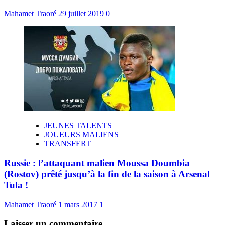
Mahamet Traoré
29 juillet 2019
0
JEUNES TALENTS
JOUEURS MALIENS
TRANSFERT
Russie : l’attaquant malien Moussa Doumbia
(Rostov) prêté jusqu’à la fin de la saison à Arsenal
Tula !
Mahamet Traoré
1 mars 2017
1
Laisser un commentaire