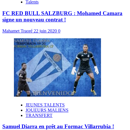
Talents
FC RED BULL SALZBURG : Mohamed Camara
signe un nouveau contrat !
Mahamet Traoré
22 juin 2020
0
JEUNES TALENTS
JOUEURS MALIENS
TRANSFERT
Samuel Diarra en prêt au Formac Villarrubia !