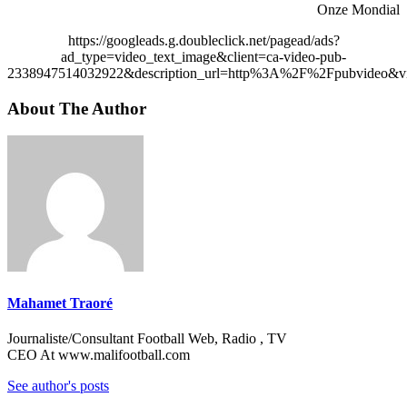
Onze Mondial
https://googleads.g.doubleclick.net/pagead/ads?
ad_type=video_text_image&client=ca-video-pub-
2338947514032922&description_url=http%3A%2F%2Fpubvideo&vi
About The Author
Mahamet Traoré
Journaliste/Consultant Football Web, Radio , TV
CEO At www.malifootball.com
See author's posts