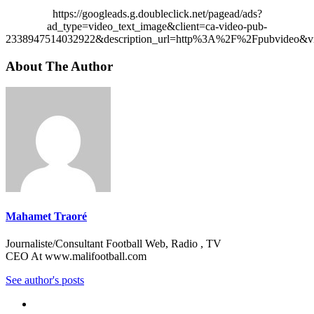
https://googleads.g.doubleclick.net/pagead/ads?
ad_type=video_text_image&client=ca-video-pub-
2338947514032922&description_url=http%3A%2F%2Fpubvideo&vi
About The Author
Mahamet Traoré
Journaliste/Consultant Football Web, Radio , TV
CEO At www.malifootball.com
See author's posts