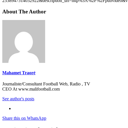
2338947514032922&description_url=http%3A%2F%2Fpubvideo&vi
About The Author
Mahamet Traoré
Journaliste/Consultant Football Web, Radio , TV
CEO At www.malifootball.com
See author's posts
Share this on WhatsApp