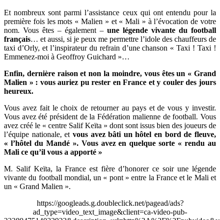
Et nombreux sont parmi l’assistance ceux qui ont entendu pour la
première fois les mots « Malien » et « Mali » à l’évocation de votre
nom. Vous êtes – également –
une légende vivante du football
français
… et aussi, si je peux me permettre l’idole des chauffeurs de
taxi d’Orly, et l’inspirateur du refrain d’une chanson « Taxi ! Taxi !
Emmenez-moi à Geoffroy Guichard »…
Enfin, dernière raison et non la moindre, vous êtes un « Grand
Malien » : vous auriez pu rester en France et y couler des jours
heureux.
Vous avez fait le choix de retourner au pays et de vous y investir.
Vous avez été président de la Fédération malienne de football. Vous
avez créé le « centre Salif Keïta » dont sont issus bien des joueurs de
l’équipe nationale, et
vous avez bâti un hôtel en bord de fleuve,
« l’hôtel du Mandé ». Vous avez en quelque sorte « rendu au
Mali ce qu’il vous a apporté »
M. Salif Keïta, la France est fière d’honorer ce soir une légende
vivante du football mondial, un « pont » entre la France et le Mali et
un « Grand Malien ».
https://googleads.g.doubleclick.net/pagead/ads?
ad_type=video_text_image&client=ca-video-pub-