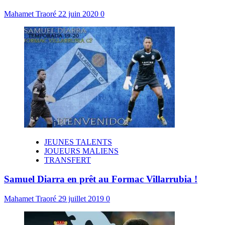
Mahamet Traoré
22 juin 2020
0
JEUNES TALENTS
JOUEURS MALIENS
TRANSFERT
Samuel Diarra en prêt au Formac Villarrubia !
Mahamet Traoré
29 juillet 2019
0