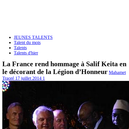
JEUNES TALENTS
Talent du mois
Talents
Talents d'hier
La France rend hommage à Salif Keita en
le décorant de la Légion d’Honneur
Mahamet
Traoré
17 juillet 2014
1