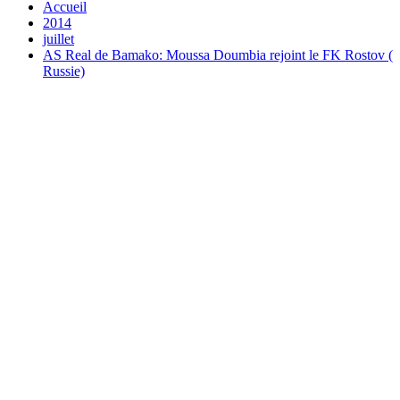
Accueil
2014
juillet
AS Real de Bamako: Moussa Doumbia rejoint le FK Rostov (
Russie)