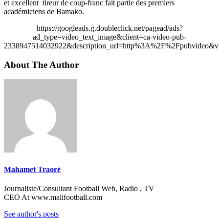
et excellent tireur de coup-franc fait partie des premiers
académiciens de Bamako.
https://googleads.g.doubleclick.net/pagead/ads?
ad_type=video_text_image&client=ca-video-pub-
2338947514032922&description_url=http%3A%2F%2Fpubvideo&vi
About The Author
Mahamet Traoré
Journaliste/Consultant Football Web, Radio , TV
CEO At www.malifootball.com
See author's posts