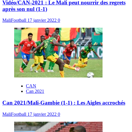
Vidéo/CAN-2021 : Le Mali peut nourrir des regrets
après son nul (1-1)
MaliFootball
17 janvier 2022
0
CAN
Can 2021
Can 2021/Mali-Gambie (1-1) : Les Aigles accrochés
MaliFootball
17 janvier 2022
0