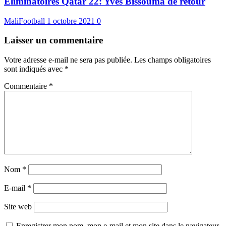
Eliminatoires Qatar 22: Yves Bissouma de retour
MaliFootball
1 octobre 2021
0
Laisser un commentaire
Votre adresse e-mail ne sera pas publiée.
Les champs obligatoires
sont indiqués avec
*
Commentaire
*
Nom
*
E-mail
*
Site web
Enregistrer mon nom, mon e-mail et mon site dans le navigateur