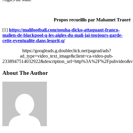
Propos recueillis par Mahamet Traoré
[1]
https://malifootball.com/nouha-dicko-attaquant-franco-
malien-de-blackpool-q-les-aigles-du-mali-jai-toujours-garde-
cette-eventualite-dans-lesprit-q/
https://googleads.g.doubleclick.net/pagead/ads?
ad_type=video_text_image&client=ca-video-pub-
2338947514032922&description_url=http%3A%2F%2Fpubvideo&vi
About The Author