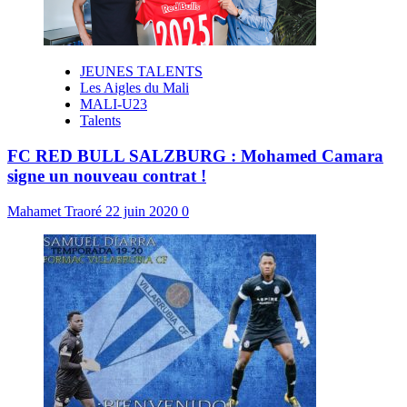
JEUNES TALENTS
Les Aigles du Mali
MALI-U23
Talents
FC RED BULL SALZBURG : Mohamed Camara
signe un nouveau contrat !
Mahamet Traoré
22 juin 2020
0