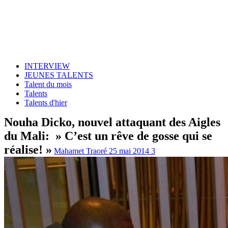
INTERVIEW
JEUNES TALENTS
Talent du mois
Talents
Talents d'hier
Nouha Dicko, nouvel attaquant des Aigles
du Mali: » C’est un rêve de gosse qui se
réalise! »
Mahamet Traoré
25 mai 2014
3