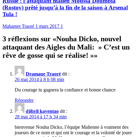
Russie : l’attaquant malien Moussa Doumbia
(Rostov) prêté jusqu’à la fin de la saison à Arsenal
Tula !
Mahamet Traoré
1 mars 2017
1
3 réflexions sur «
Nouha Dicko, nouvel
attaquant des Aigles du Mali: » C’est un
rêve de gosse qui se réalise! »
»
Dramane Traoré
dit :
26 mai 2014 à 8 h 08 min
Du courage tu gagnera la confiance et bonne chance
Répondre
djibril kayentao
dit :
28 mai 2014 à 17 h 34 min
bienvenue Nouha Dicko, l’équipe Malienne à vraiment des
joueurs de ce nom et qui ont le courage et la volonté de jouer