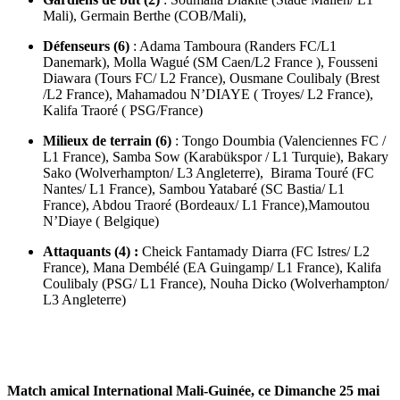
Mali), Germain Berthe (COB/Mali),
Défenseurs (6)
: Adama Tamboura (Randers FC/L1
Danemark), Molla Wagué (SM Caen/L2 France ), Fousseni
Diawara (Tours FC/ L2 France), Ousmane Coulibaly (Brest
/L2 France), Mahamadou N’DIAYE ( Troyes/ L2 France),
Kalifa Traoré ( PSG/France)
Milieux de terrain (6)
: Tongo Doumbia (Valenciennes FC /
L1 France), Samba Sow (Karabükspor / L1 Turquie), Bakary
Sako (Wolverhampton/ L3 Angleterre), Birama Touré (FC
Nantes/ L1 France), Sambou Yatabaré (SC Bastia/ L1
France), Abdou Traoré (Bordeaux/ L1 France),Mamoutou
N’Diaye ( Belgique)
Attaquants (4) :
Cheick Fantamady Diarra (FC Istres/ L2
France), Mana Dembélé (EA Guingamp/ L1 France), Kalifa
Coulibaly (PSG/ L1 France), Nouha Dicko (Wolverhampton/
L3 Angleterre)
Match amical International Mali-Guinée, ce Dimanche 25 mai