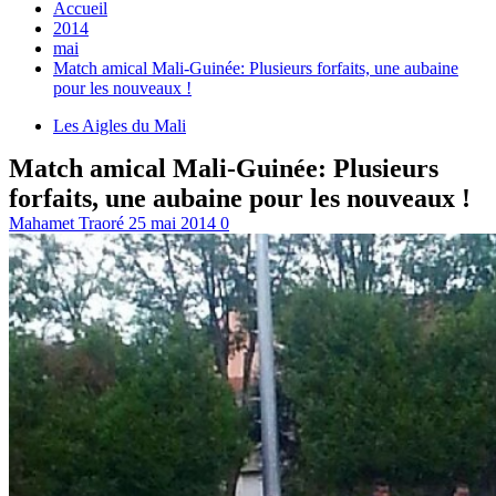
Accueil
2014
mai
Match amical Mali-Guinée: Plusieurs forfaits, une aubaine
pour les nouveaux !
Les Aigles du Mali
Match amical Mali-Guinée: Plusieurs
forfaits, une aubaine pour les nouveaux !
Mahamet Traoré
25 mai 2014
0