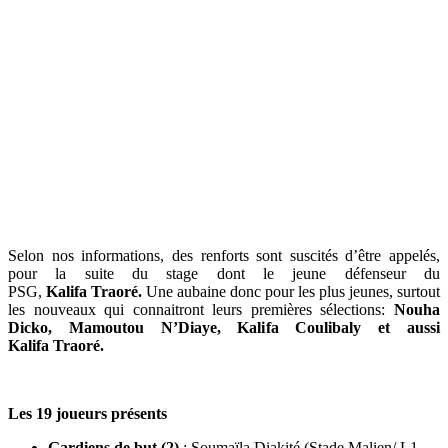
Selon nos informations, des renforts sont suscités d’être appelés,
pour la suite du stage dont le jeune défenseur du
PSG,
Kalifa Traoré.
Une aubaine donc pour les plus jeunes, surtout
les nouveaux qui connaitront leurs premières sélections:
Nouha
Dicko, Mamoutou N’Diaye, Kalifa Coulibaly et aussi
Kalifa Traoré.
Les 19 joueurs présents
Gardiens de but (2)
: Soumaïla Diakité (Stade Malien/ L1