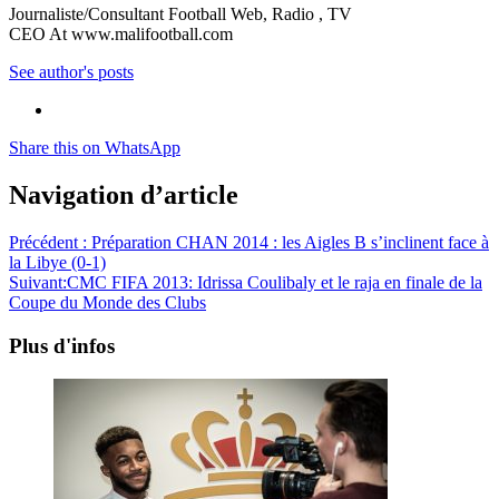
Journaliste/Consultant Football Web, Radio , TV
CEO At www.malifootball.com
See author's posts
Share this on WhatsApp
Navigation d’article
Précédent :
Préparation CHAN 2014 : les Aigles B s’inclinent face à
la Libye (0-1)
Suivant:
CMC FIFA 2013: Idrissa Coulibaly et le raja en finale de la
Coupe du Monde des Clubs
Plus d'infos