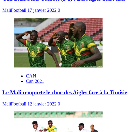
MaliFootball
17 janvier 2022
0
CAN
Can 2021
Le Mali remporte le choc des Aigles face à la Tunisie
MaliFootball
12 janvier 2022
0