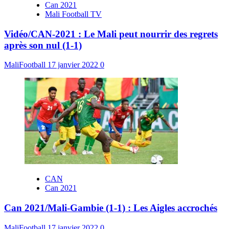
Can 2021
Mali Football TV
Vidéo/CAN-2021 : Le Mali peut nourrir des regrets
après son nul (1-1)
MaliFootball
17 janvier 2022
0
CAN
Can 2021
Can 2021/Mali-Gambie (1-1) : Les Aigles accrochés
MaliFootball
17 janvier 2022
0