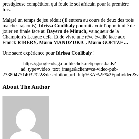
prestigieuse compétition qui foule le sol africain pour la première
fois.
Malgré un temps de jeu réduit ( il entrera au cours de deux des trois
matches rajaouis),
Idrissa Coulibaly
pourrait avoir l’opportunité de
jouer en finale face au
Bayern de Minuch,
vainqueur de la
Champion’s League uefa. Et de vivre une rêve éveillé face aux
Franck
RIBERY, Mario MANDZUKIC, Mario GOETZE…
Une sacré expérience pour
Idrissa Coulibaly
!
https://googleads.g.doubleclick.net/pagead/ads?
ad_type=video_text_image&client=ca-video-pub-
2338947514032922&description_url=http%3A%2F%2Fpubvideo&vi
About The Author