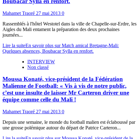
Boubacar Sylla en renfort.
Mahamet Traoré
27 mai 2013
0
Rassemblés à l'hôtel Westotel dans la ville de Chapelle-sur-Erdre, les
Aigles du Mali entament la préparation des deux prochaines
journées...
Lire la suite
En savoir plus sur Match amical Bretagne-Mali:
Quelques absences, Boubacar Sylla en renfort.
INTERVIEW
Non classé
Moussa Konaté, vice-président de la Fédération
Malienne de Football: « Vis à vis de notre public,
c’est une insulte de laisser Mr Carteron driver une
équipe comme celle du Mali !
Mahamet Traoré
27 mai 2013
0
Depuis une semaine, le monde du football malien est éclaboussé par
une grosse polémique autour du départ de Patrice Carteron...
Lire la suite
En savoir plus sur Moussa Konaté, vice-président de la