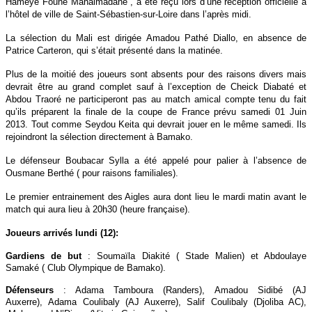
Hameye Founé Mahalmadane , a été reçu lors d’une réception officielle à
l’hôtel de ville de Saint-Sébastien-sur-Loire dans l’après midi.
La sélection du Mali est dirigée Amadou Pathé Diallo, en absence de
Patrice Carteron, qui s’était présenté dans la matinée.
Plus de la moitié des joueurs sont absents pour des raisons divers mais
devrait être au grand complet sauf à l’exception de Cheick Diabaté et
Abdou Traoré ne participeront pas au match amical compte tenu du fait
qu’ils préparent la finale de la coupe de France prévu samedi 01 Juin
2013. Tout comme Seydou Keita qui devrait jouer en le même samedi. Ils
rejoindront la sélection directement à Bamako.
Le défenseur Boubacar Sylla a été appelé pour palier à l’absence de
Ousmane Berthé ( pour raisons familiales).
Le premier entrainement des Aigles aura dont lieu le mardi matin avant le
match qui aura lieu à 20h30 (heure française).
Joueurs arrivés lundi (12):
Gardiens de but
: Soumaïla Diakité ( Stade Malien) et Abdoulaye
Samaké ( Club Olympique de Bamako).
Défenseurs
: Adama Tamboura (Randers),
Amadou Sidibé (AJ
Auxerre),
Adama Coulibaly (AJ Auxerre), Salif Coulibaly (Djoliba AC),