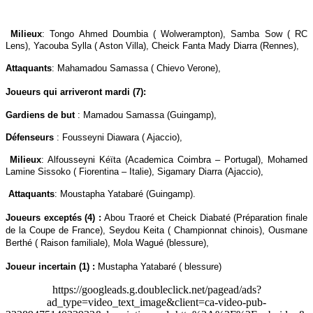
Milieux
: Tongo Ahmed Doumbia ( Wolwerampton), Samba Sow ( RC
Lens), Yacouba Sylla ( Aston Villa), Cheick Fanta Mady Diarra (Rennes),
Attaquants
: Mahamadou Samassa ( Chievo Verone),
Joueurs qui arriveront mardi (7):
Gardiens de but
: Mamadou Samassa (Guingamp),
Défenseurs
: Fousseyni Diawara ( Ajaccio),
Milieux
: Alfousseyni Kéïta (Academica Coimbra – Portugal), Mohamed
Lamine Sissoko ( Fiorentina – Italie), Sigamary Diarra (Ajaccio),
Attaquants
: Moustapha Yatabaré (Guingamp).
Joueurs exceptés (4) :
Abou Traoré et Cheick Diabaté (Préparation finale
de la Coupe de France), Seydou Keita ( Championnat chinois), Ousmane
Berthé ( Raison familiale),
Mola Wagué (blessure),
Joueur incertain (1) :
Mustapha Yatabaré ( blessure)
https://googleads.g.doubleclick.net/pagead/ads?
ad_type=video_text_image&client=ca-video-pub-