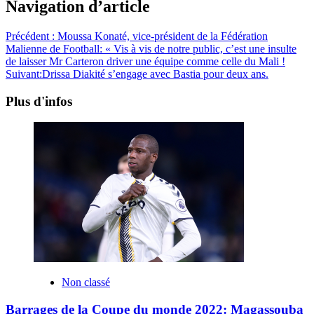
Navigation d’article
Précédent :
Moussa Konaté, vice-président de la Fédération
Malienne de Football: « Vis à vis de notre public, c’est une insulte
de laisser Mr Carteron driver une équipe comme celle du Mali !
Suivant:
Drissa Diakité s’engage avec Bastia pour deux ans.
Plus d'infos
Non classé
Barrages de la Coupe du monde 2022: Magassouba