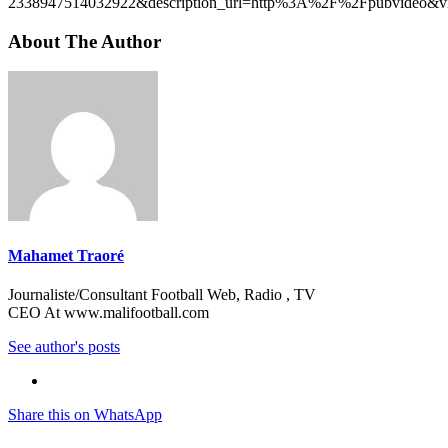
2338947514032922&description_url=http%3A%2F%2Fpubvideo&vi
About The Author
Mahamet Traoré
Journaliste/Consultant Football Web, Radio , TV
CEO At www.malifootball.com
See author's posts
Share this on WhatsApp