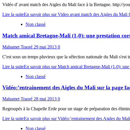
Vidéo d' avant match des Aigles du Mali face à la Bretagne. http://y
Lire la suite
En savoir plus sur Video avant match des Aigles du Mali f
Non classé
Match amical Bretagne-Mali (1-0): une prestation corr
Mahamet Traoré
29 mai 2013
0
C'est sous un temps pluvieux que la sélection nationale du Mali s'est in
Lire la suite
En savoir plus sur Match amical Bretagne-Mali (1-0): une p
Non classé
Vidéo:’entrainement des Aigles du Mali sur la page f
Mahamet Traoré
28 mai 2013
0
Regroupés à la Chapelle Erde pour un stage de préparation des élimin
Lire la suite
En savoir plus sur Vidéo:’entrainement des Aigles du Mal
Non classé