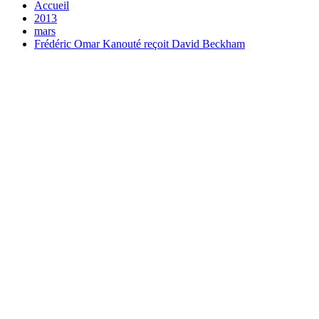
Accueil
2013
mars
Frédéric Omar Kanouté reçoit David Beckham