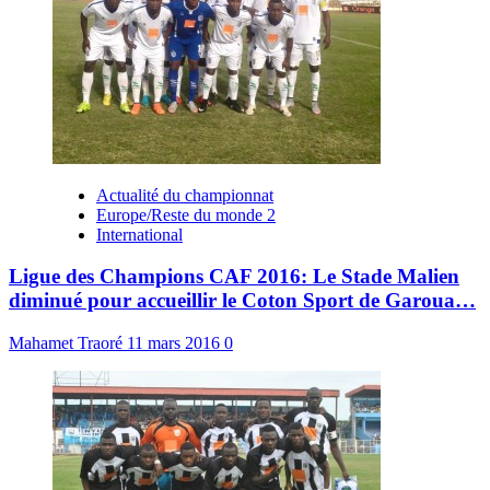
Actualité du championnat
Europe/Reste du monde 2
International
Ligue des Champions CAF 2016: Le Stade Malien
diminué pour accueillir le Coton Sport de Garoua…
Mahamet Traoré
11 mars 2016
0