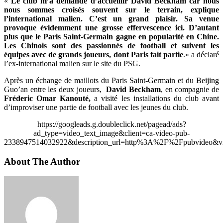
«
Le club m’a demandé d’accueillir David Beckham car nous
nous sommes croisés souvent sur le terrain, explique
l’international malien. C’est un grand plaisir. Sa venue
provoque évidemment une grosse effervescence ici. D’autant
plus que le Paris Saint-Germain gagne en popularité en Chine.
Les Chinois sont des passionnés de football et suivent les
équipes avec de grands joueurs, dont Paris fait partie
.» a déclaré
l’ex-international malien sur le site du PSG.
Après un échange de maillots du Paris Saint-Germain et du Beijing
Guo’an entre les deux joueurs,
David Beckham
, en compagnie de
Fréderic Omar Kanouté,
a visité les installations du club avant
d’improviser une partie de football avec les jeunes du club.
https://googleads.g.doubleclick.net/pagead/ads?
ad_type=video_text_image&client=ca-video-pub-
2338947514032922&description_url=http%3A%2F%2Fpubvideo&vi
About The Author