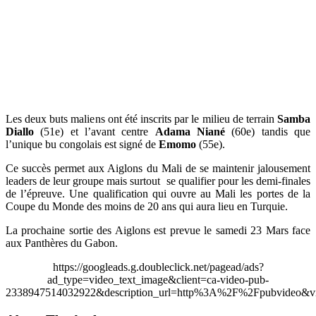
Les deux buts maliens ont été inscrits par le milieu de terrain
Samba
Diallo
(51e) et l’avant centre
Adama Niané
(60e) tandis que
l’unique bu congolais est signé de
Emomo
(55e).
Ce succès permet aux Aiglons du Mali de se maintenir jalousement
leaders de leur groupe mais surtout se qualifier pour les demi-finales
de l’épreuve. Une qualification qui ouvre au Mali les portes de la
Coupe du Monde des moins de 20 ans qui aura lieu en Turquie.
La prochaine sortie des Aiglons est prevue le samedi 23 Mars face
aux Panthères du Gabon.
https://googleads.g.doubleclick.net/pagead/ads?
ad_type=video_text_image&client=ca-video-pub-
2338947514032922&description_url=http%3A%2F%2Fpubvideo&vi