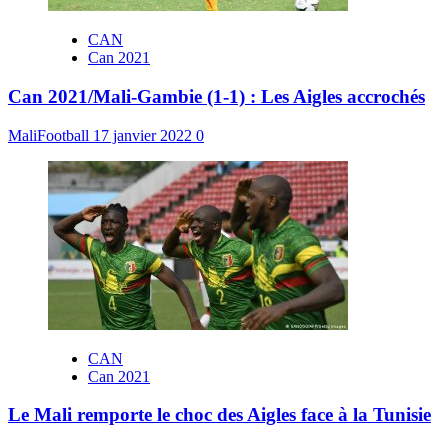
CAN
Can 2021
Can 2021/Mali-Gambie (1-1) : Les Aigles accrochés
MaliFootball
17 janvier 2022
0
CAN
Can 2021
Le Mali remporte le choc des Aigles face à la Tunisie