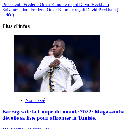
Précédent :
Frédéric Omar Kanouté reçoit David Beckham
Suivant:
Chine: Frederic Omar Kanouté reçoit David Beckham (
vidéo)
Plus d'infos
Non classé
Barrages de la Coupe du monde 2022: Magassouba
dévoile sa liste pour affronter la Tunisie.