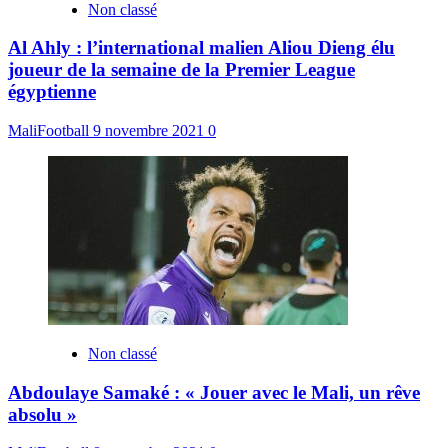
Non classé
Al Ahly : l’international malien Aliou Dieng élu
joueur de la semaine de la Premier League
égyptienne
MaliFootball
9 novembre 2021
0
Non classé
Abdoulaye Samaké : « Jouer avec le Mali, un rêve
absolu »