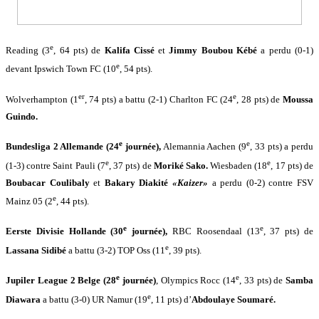
e
Reading (3
, 64 pts) de
Kalifa Cissé
et
Jimmy Boubou Kébé
a perdu (0-1)
e
devant Ipswich Town FC (10
, 54 pts).
er
e
Wolverhampton (1
, 74 pts) a battu (2-1) Charlton FC (24
, 28 pts) de
Moussa
Guindo.
e
e
Bundesliga 2 Allemande (24
journée),
Alemannia Aachen (9
, 33 pts) a perdu
e
e
(1-3) contre Saint Pauli (7
, 37 pts) de
Moriké Sako.
Wiesbaden (18
, 17 pts) de
Boubacar Coulibaly
et
Bakary Diakité
«Kaizer»
a perdu (0-2) contre FSV
e
Mainz 05 (2
, 44 pts).
e
e
Eerste Divisie Hollande (30
journée),
RBC Roosendaal (13
, 37 pts) de
e
Lassana Sidibé
a battu (3-2) TOP Oss (11
, 39 pts).
e
e
Jupiler League 2 Belge (28
journée)
, Olympics Rocc (14
, 33 pts) de
Samba
e
Diawara
a battu (3-0) UR Namur (19
, 11 pts) d’
Abdoulaye Soumaré.