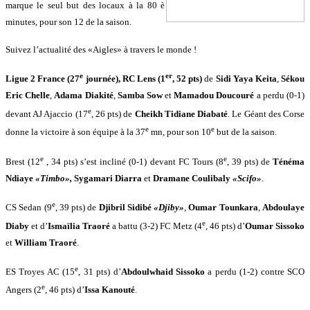
marque le seul but des locaux à la 80
è
minutes, pour son 12 de la saison.
Suivez l’actualité des «Aigles» à travers le monde !
e
er
Ligue 2 France (27
journée), RC Lens (1
, 52 pts)
de
Sidi Yaya Keita
,
Sékou
Eric Chelle
,
Adama Diakité
,
Samba Sow
et
Mamadou Doucouré
a perdu (0-1)
e
devant AJ Ajaccio (17
, 26 pts) de
Cheikh Tidiane Diabaté
. Le Géant des Corse
e
e
donne la victoire à son équipe à la 37
mn, pour son 10
but de la saison.
e
e
Brest (12
, 34 pts) s’est incliné (0-1) devant FC Tours (8
, 39 pts) de
Ténéma
Ndiaye
«Timbo»,
Sygamari Diarra
et
Dramane Coulibaly
«Scifo»
.
e
CS Sedan (9
, 39 pts) de
Djibril Sidibé
«Djiby»
,
Oumar Tounkara
,
Abdoulaye
e
Diaby
et d’
Ismaïlia Traoré
a battu (3-2) FC Metz (4
, 46 pts) d’
Oumar Sissoko
et
William Traoré
.
e
ES Troyes AC (15
, 31 pts) d’
Abdoulwhaid Sissoko
a perdu (1-2) contre
SCO
e
Angers (2
, 46 pts) d’
Issa Kanouté
.