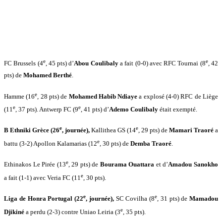
e
e
FC Brussels (4
, 45 pts) d’
Abou Coulibaly
a fait (0-0) avec RFC Tournai (8
, 42
pts) de
Mohamed Berthé
.
e
Hamme (16
, 28 pts) de
Mohamed Habib Ndiaye
a explosé (4-0) RFC de Liège
e
e
(11
, 37 pts). Antwerp FC (9
, 41 pts) d’
Ademo Coulibaly
était exempté.
e
e
B Ethniki Grèce (26
, journée),
Kallithea GS (14
, 29 pts) de
Mamari Traoré
a
e
battu (3-2) Apollon Kalamarias (12
, 30 pts) de
Demba Traoré
.
e
Ethinakos Le Pirée (13
, 29 pts) de
Bourama Ouattara
et d’
Amadou Sanokho
e
a fait (1-1) avec Veria FC (11
, 30 pts).
e
e
Liga de Honra Portugal (22
, journée),
SC Covilha (8
, 31 pts) de
Mamadou
e
Djikiné
a perdu (2-3) contre Uniao Leiria (3
, 35 pts).