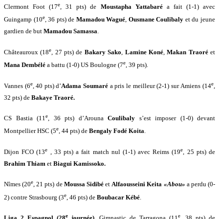
e
Clermont Foot (17
, 31 pts) de
Moustapha Yattabaré
a fait (1-1) avec
e
Guingamp (10
, 36 pts) de
Mamadou Wagué
,
Ousmane Coulibaly
et du jeune
gardien de but
Mamadou Samassa
.
e
Châteauroux (18
, 27 pts) de
Bakary Sako
,
Lamine Koné
,
Makan Traoré
et
e
Mana Dembélé
a battu (1-0) US Boulogne (7
, 39 pts).
e
e
Vannes (6
, 40 pts) d’
Adama Soumaré
a pris le meilleur (2-1) sur
Amiens (14
,
32 pts) de
Bakaye Traoré.
e
CS Bastia (11
, 36 pts) d’Arouna
Coulibaly
s’est imposer (1-0) devant
e
Montpellier HSC (5
, 44 pts) de
Bengaly Fodé Koita
.
e
e
Dijon FCO (13
, 33 pts) a fait match nul (1-1) avec Reims (19
, 25 pts) de
Brahim Thiam
et
Biagui Kamissoko.
e
Nîmes (20
, 21 pts) de
Moussa Sidibé
et
Alfaousseini Keita
«Abou»
a perdu (0-
e
2) contre Strasbourg (3
, 46 pts) de
Boubacar Kébé
.
e
e
Liga 2 Espagnol (28
journée)
, Gimnastic de Tarragona (11
, 38 pts) de