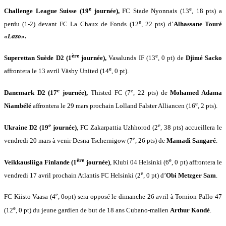
e
e
Challenge League Suisse (19
journée),
FC Stade Nyonnais (13
, 18 pts) a
e
perdu (1-2) devant FC La Chaux de Fonds (12
, 22 pts) d’
Alhassane Touré
«Lazo»
.
ère
e
Superettan Suède D2 (1
journée),
Vasalunds IF (13
, 0 pt) de
Djimé Sacko
e
affrontera le 13 avril Väsby United (14
, 0 pt).
e
e
Danemark D2 (17
journée),
Thisted FC (7
, 22 pts) de
Mohamed Adama
e
Niambélé
affrontera le 29 mars prochain Lolland Falster Alliancen (16
, 2 pts).
e
e
Ukraine D2 (19
journée)
, FC Zakarpattia Uzhhorod (2
, 38 pts) accueillera le
e
vendredi 20 mars à venir Desna Tschernigow (7
, 26 pts) de
Mamadi Sangaré
.
ère
e
Veikkausliiga Finlande (1
journée)
, Klubi 04 Helsinki (6
, 0 pt) affrontera le
e
vendredi 17 avril prochain Atlantis FC Helsinki (2
, 0 pt) d’
Obi Metzger Sam
.
e
FC Kiisto Vaasa (4
, 0opt) sera opposé le dimanche 26 avril à Tornion Pallo-47
e
(12
, 0 pt) du jeune gardien de but de 18 ans Cubano-malien
Arthur Kondé
.