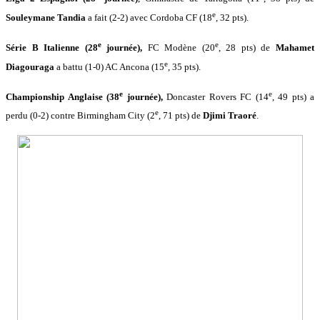
e
Souleymane Tandia
a fait (2-2) avec Cordoba CF (18
, 32 pts).
e
e
Série B Italienne (28
journée),
FC Modène (20
, 28 pts) de
Mahamet
e
Diagouraga
a battu (1-0) AC Ancona (15
, 35 pts).
e
e
Championship Anglaise (38
journée),
Doncaster Rovers FC (14
, 49 pts) a
e
perdu (0-2) contre Birmingham City (2
, 71 pts) de
Djimi Traoré
.