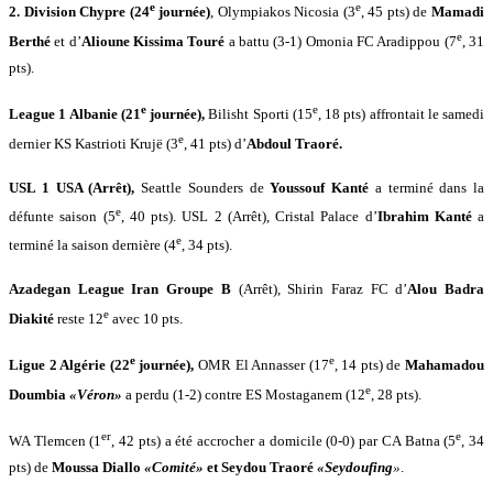
e
e
2. Division Chypre (24
journée)
, Olympiakos Nicosia (3
, 45 pts) de
Mamadi
e
Berthé
et d’
Alioune Kissima Touré
a battu (3-1) Omonia FC Aradippou (7
, 31
pts).
e
e
League 1 Albanie (21
journée),
Bilisht Sporti (15
, 18 pts) affrontait le samedi
e
dernier KS Kastrioti Krujë (3
, 41 pts) d’
Abdoul Traoré.
USL 1 USA (Arrêt),
Seattle Sounders de
Youssouf Kanté
a terminé dans la
e
défunte saison (5
, 40 pts). USL 2 (Arrêt), Cristal Palace d’
Ibrahim Kanté
a
e
terminé la saison dernière (4
, 34 pts).
Azadegan League Iran Groupe B
(Arrêt), Shirin Faraz FC d’
Alou Badra
e
Diakité
reste 12
avec 10 pts.
e
e
Ligue 2 Algérie (22
journée),
OMR El Annasser (17
, 14 pts) de
Mahamadou
e
Doumbia
«Véron»
a perdu (1-2) contre ES Mostaganem (12
, 28 pts).
er
e
WA Tlemcen (1
, 42 pts) a été accrocher a domicile (0-0) par CA Batna (5
, 34
pts) de
Moussa Diallo
«Comité»
et
Seydou Traoré
«Seydoufing
»
.