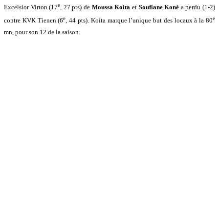
e
Excelsior Virton (17
, 27 pts) de
Moussa Koita
et
Soufiane Koné
a perdu (1-2)
e
e
contre KVK Tienen (6
, 44 pts). Koita marque l’unique but des locaux à la 80
mn, pour son 12 de la saison.