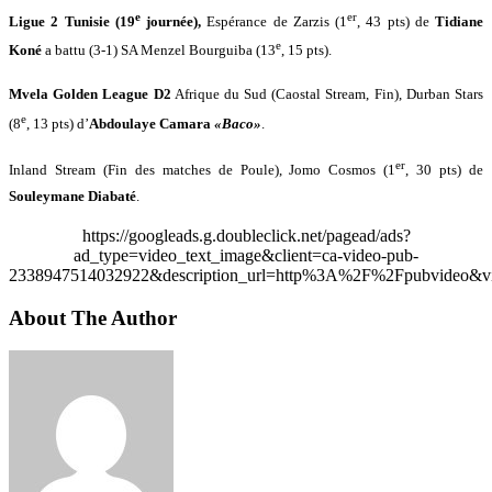
e
er
Ligue 2 Tunisie (19
journée),
Espérance de Zarzis (1
, 43 pts) de
Tidiane
e
Koné
a battu (3-1) SA Menzel Bourguiba (13
, 15 pts).
Mvela Golden League D2
Afrique du Sud (Caostal Stream, Fin), Durban Stars
e
(8
, 13 pts) d’
Abdoulaye Camara
«Baco»
.
er
Inland Stream (Fin des matches de Poule), Jomo Cosmos (1
, 30 pts) de
Souleymane Diabaté
.
https://googleads.g.doubleclick.net/pagead/ads?
ad_type=video_text_image&client=ca-video-pub-
2338947514032922&description_url=http%3A%2F%2Fpubvideo&vi
About The Author