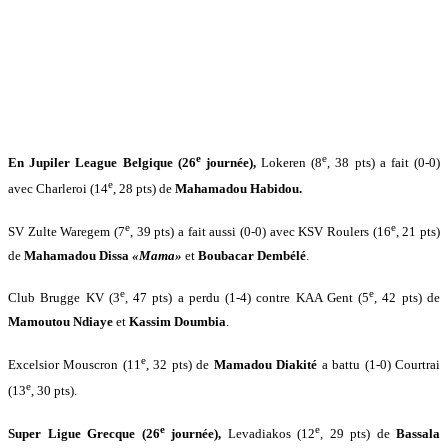
e
e
En Jupiler League Belgique (26
journée),
Lokeren (8
, 38 pts) a fait (0-0)
e
avec Charleroi (14
, 28 pts) de
Mahamadou Habidou.
e
e
SV Zulte Waregem (7
, 39 pts) a fait aussi (0-0) avec KSV Roulers (16
, 21 pts)
de
Mahamadou Dissa
«Mama»
et
Boubacar Dembélé
.
e
e
Club Brugge KV (3
, 47 pts) a perdu (1-4) contre KAA Gent (5
, 42 pts) de
Mamoutou Ndiaye
et
Kassim Doumbia
.
e
Excelsior Mouscron (11
, 32 pts) de
Mamadou Diakité
a battu (1-0) Courtrai
e
(13
, 30 pts).
e
e
Super Ligue Grecque (26
journée),
Levadiakos (12
, 29 pts) de
Bassala