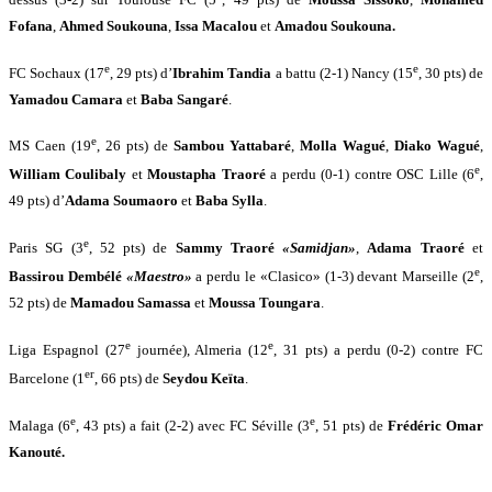
Fofana
,
Ahmed Soukouna
,
Issa Macalou
et
Amadou Soukouna.
e
e
FC Sochaux (17
, 29 pts) d’
Ibrahim Tandia
a battu (2-1) Nancy (15
, 30 pts) de
Yamadou Camara
et
Baba Sangaré
.
e
MS Caen (19
, 26 pts) de
Sambou Yattabaré
,
Molla Wagué
,
Diako Wagué
,
e
William Coulibaly
et
Moustapha Traoré
a perdu (0-1) contre OSC Lille (6
,
49 pts) d’
Adama Soumaoro
et
Baba Sylla
.
e
Paris SG (3
, 52 pts) de
Sammy Traoré
«Samidjan»
,
Adama Traoré
et
e
Bassirou Dembélé
«Maestro»
a perdu le «Clasico» (1-3) devant
Marseille (2
,
52 pts) de
Mamadou Samassa
et
Moussa Toungara
.
e
e
Liga Espagnol (27
journée), Almeria (12
, 31 pts) a perdu (0-2) contre FC
er
Barcelone (1
, 66 pts) de
Seydou Keïta
.
e
e
Malaga (6
, 43 pts) a fait (2-2) avec FC Séville (3
, 51 pts) de
Frédéric Omar
Kanouté.