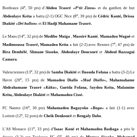
e
Bordeaux (4
, 50 pts) d’
Abdou Traoré
«P’tit Zizou»
et du gardien de but
e
Abdoulaye Keita
a battu (2-1) OGC Nice (8
, 39 pts) de
Cédric Kanté, Drissa
Diakité
«Dri ballon»
et
El Hadji Mahamane Traoré.
e
Le Mans (14
, 32 pts) de
Modibo
Maïga
,
Massiré Kanté
,
Mamadou Wagué
et
e
Madimoussa Traoré, Mamadou Keïta
a fait (2-2) avec Rennes (7
, 47 pts) de
Bira Dembélé
,
Slimane Sissoko
,
Abdoulaye Doucouré
et
Abdoul Razzagui
Camara
.
e
Valenciennes (13
, 32 pts) de
Samba Diakité
et
Daouda Fofana
a battu (3-2) Le
e
Havre (20
, 15 pts) de
Mamadou Diallo
«Mad Diallo»
, Mahamahame
Abdrahamane Traoré
«Kàka»
, Gueïda Fofana, Saydou Keïta, Malamine
Keïta, Abdoulaye Diakité
et
Mahamadou Cissé.
e
FC Nantes (16
, 30 pts)
Mahamadou Bagayoko
«Baga»
a fait (1-1) avec
e
Lorient (12
, 32 pots) de
Cheik Doukouré
et
Bengaly Dabo
.
e
L’AS Monaco (11
, 33 pts) d
’Isaac Koné et Mahamadou Badiaga
a pris le
e
dessus (3-2) sur Toulouse FC (5
, 49 pts) de
Moussa Sissoko
,
Mohamed