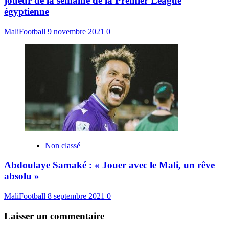
joueur de la semaine de la Premier League
égyptienne
MaliFootball
9 novembre 2021
0
Non classé
Abdoulaye Samaké : « Jouer avec le Mali, un rêve
absolu »
MaliFootball
8 septembre 2021
0
Laisser un commentaire