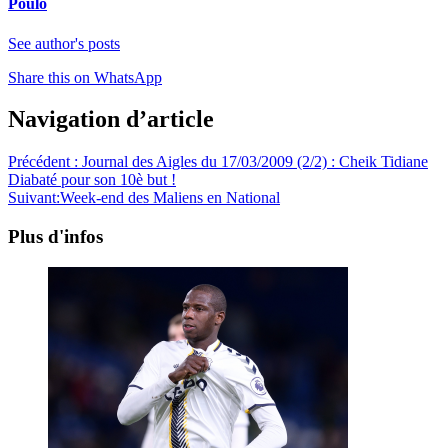
Poulo
See author's posts
Share this on WhatsApp
Navigation d’article
Précédent :
Journal des Aigles du 17/03/2009 (2/2) : Cheik Tidiane
Diabaté pour son 10è but !
Suivant:
Week-end des Maliens en National
Plus d'infos