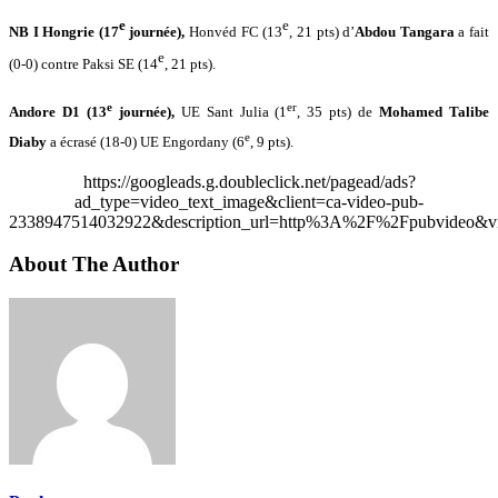
e
e
NB I Hongrie (17
journée),
Honvéd FC (13
, 21 pts) d’
Abdou Tangara
a fait
e
(0-0) contre Paksi SE (14
, 21 pts).
e
er
Andore D1 (13
journée),
UE Sant Julia (1
, 35 pts) de
Mohamed Talibe
e
Diaby
a écrasé (18-0) UE Engordany (6
, 9 pts).
https://googleads.g.doubleclick.net/pagead/ads?
ad_type=video_text_image&client=ca-video-pub-
2338947514032922&description_url=http%3A%2F%2Fpubvideo&vi
About The Author