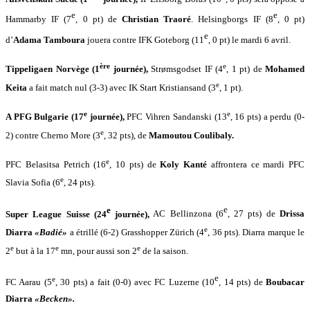
e
e
Hammarby IF (7
, 0 pt) de
Christian Traoré
. Helsingborgs IF (8
, 0 pt)
e
d’
Adama Tamboura
jouera contre IFK Goteborg (11
, 0 pt) le mardi 6 avril.
ère
e
Tippeligaen Norvège (1
journée),
Strømsgodset IF (4
, 1 pt) de
Mohamed
e
Keita
a fait match nul (3-3) avec IK Start Kristiansand (3
, 1 pt).
e
e
A PFG Bulgarie (17
journée),
PFC Vihren Sandanski (13
, 16 pts) a perdu (0-
e
2) contre Cherno More (3
, 32 pts), de
Mamoutou Coulibaly.
e
PFC Belasitsa Petrich (16
, 10 pts) de
Koly Kanté
affrontera ce mardi PFC
e
Slavia Sofia (6
, 24 pts).
e
e
Super League Suisse (24
journée),
AC Bellinzona (6
, 27 pts) de
Drissa
e
Diarra
«Badié»
a étrillé (6-2) Grasshopper Zürich (4
, 36 pts). Diarra marque le
e
e
e
2
but à la 17
mn, pour aussi son 2
de la saison.
e
e
FC Aarau (5
, 30 pts) a fait (0-0) avec
FC Luzerne (10
, 14 pts) de
Boubacar
Diarra
«Becken».