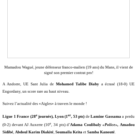
Mamadou Wagué, jeune défenseur franco-malien (19 ans) du Mans, il vient de
signé son premier contrat pro!
A Andorre, UE Sant Julia de
Mohamed Talibe Diaby
a écrasé (18-0) UE
Engordany, un score rare au haut niveau.
Suivez l’actualité des «Aigles» à travers le monde !
e
er
Ligue 1 France (28
journée), Lyon (1
, 53 pts)
de
Lamine Gassama
a perdu
e
(0-2) devant AJ Auxerre (10
, 34 pts) d’
Adama Coulibaly
«Police»,
Amadou
Sidibé
,
Abdoul Karim Diakité
,
Soumaïla
Keïta
et
Samba Kanouté
.