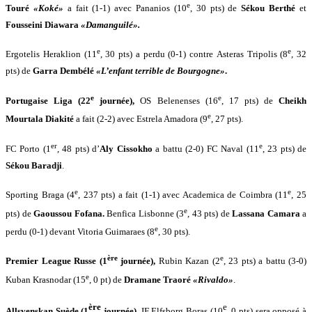
e
Touré
«Koké»
a fait (1-1) avec Pananios (10
, 30 pts) de
Sékou Berthé
et
Fousseini Diawara
«Damanguilé».
e
e
Ergotelis Heraklion (11
, 30 pts) a perdu (0-1) contre
Asteras Tripolis (8
, 32
pts) de
Garra Dembélé
«L’enfant terrible de Bourgogne»
.
e
e
Portugaise Liga (22
journée),
OS Belenenses (16
, 17 pts) de
Cheikh
e
Mourtala Diakité
a fait (2-2) avec Estrela Amadora (9
, 27 pts).
er
e
FC Porto (1
, 48 pts) d’
Aly Cissokho
a battu (2-0) FC Naval (11
, 23 pts) de
Sékou Baradji
.
e
e
Sporting Braga (4
, 237 pts) a fait (1-1) avec Academica de Coimbra (11
, 25
e
pts) de
Gaoussou Fofana.
Benfica Lisbonne (3
, 43 pts) de
Lassana Camara
a
e
perdu (0-1) devant Vitoria Guimaraes (8
, 30 pts).
ère
e
Premier League Russe (1
journée),
Rubin Kazan (2
, 23 pts) a battu (3-0)
e
Kuban Krasnodar (15
, 0 pt) de
Dramane Traoré
«Rivaldo»
.
ère
e
Allsvenskan Suède (1
journée),
IF Elfsborg Boras (10
, 0 pts) sera opposé à