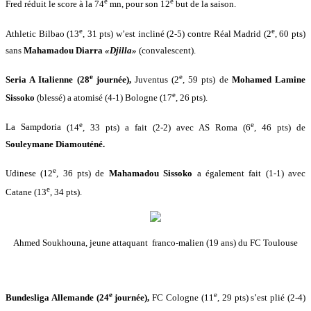
e
e
Fred réduit le score à la 74
mn, pour son 12
but de la saison.
e
e
Athletic Bilbao (13
, 31 pts) w’est incliné (2-5) contre
Réal Madrid (2
, 60 pts)
sans
Mahamadou Diarra
«Djilla»
(convalescent).
e
e
Seria A Italienne (28
journée),
Juventus (2
, 59 pts) de
Mohamed Lamine
e
Sissoko
(blessé) a atomisé (4-1) Bologne (17
, 26 pts).
e
e
La
Sampdoria
(14
, 33 pts) a fait (2-2) avec AS Roma (6
, 46 pts) de
Souleymane Diamouténé.
e
Udinese (12
, 36 pts) de
Mahamadou Sissoko
a également fait (1-1) avec
e
Catane (13
, 34 pts).
Ahmed Soukhouna, jeune attaquant franco-malien
(19 ans)
du FC Toulouse
e
e
Bundesliga Allemande (24
journée),
FC Cologne (11
, 29 pts) s’est plié (2-4)