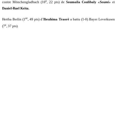
e
contre Mönchengladbach (16
, 22 pts) de
Soumaila Coulibaly
«Soumi»
et
Daniel-Ruel Keïta.
er
Hertha Berlin (1
, 49 pts) d’
Ibrahima Traoré
a battu (1-0)
Bayer Leverkusen
e
(7
, 37 pts).