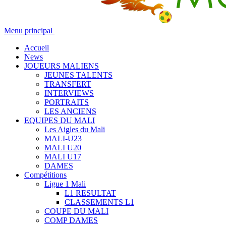
Menu principal
Accueil
News
JOUEURS MALIENS
JEUNES TALENTS
TRANSFERT
INTERVIEWS
PORTRAITS
LES ANCIENS
EQUIPES DU MALI
Les Aigles du Mali
MALI-U23
MALI U20
MALI U17
DAMES
Compétitions
Ligue 1 Mali
L1 RESULTAT
CLASSEMENTS L1
COUPE DU MALI
COMP DAMES