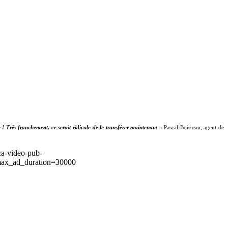
e ! Très franchement, ce serait ridicule de le transférer maintenan
t
» Pascal Boisseau, agent de
ca-video-pub-
ax_ad_duration=30000