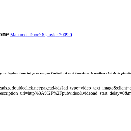
one
Mahamet Traoré
6 janvier 2009
0
our Seydou. Pour lui, je ne vos pas l’intérêt : il est à Barcelone, le meilleur club de la planèt
leads.g.doubleclick.net/pagead/ads?ad_type=video_text_image&client=
scription_url=http%3A%2F%2Fpubvideo&videoad_start_delay=0&m