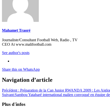
Mahamet Traoré
Journaliste/Consultant Football Web, Radio , TV
CEO At www.malifootball.com
See author's posts
Share this on WhatsApp
Navigation d’article
Précédent :
Préparation de la Can Junior RWANDA 2009 : Les Aiglo
Suivant:
Sambou Yatabaré international malien convoqué en équipe de
Plus d'infos