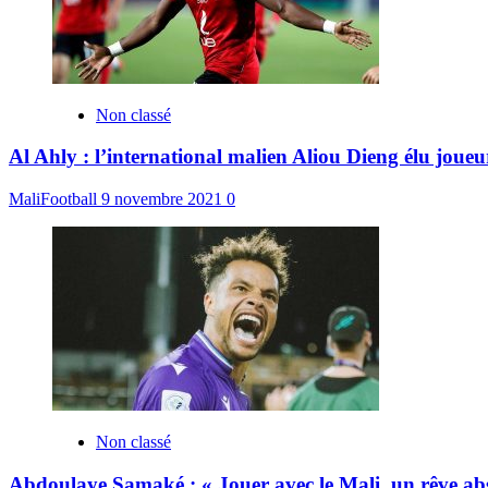
Non classé
Al Ahly : l’international malien Aliou Dieng élu joue
MaliFootball
9 novembre 2021
0
Non classé
Abdoulaye Samaké : « Jouer avec le Mali, un rêve ab