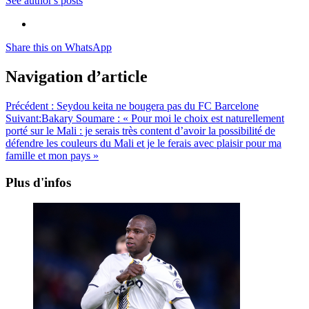
See author's posts
Share this on WhatsApp
Navigation d’article
Précédent :
Seydou keita ne bougera pas du FC Barcelone
Suivant:
Bakary Soumare : « Pour moi le choix est naturellement
porté sur le Mali : je serais très content d’avoir la possibilité de
défendre les couleurs du Mali et je le ferais avec plaisir pour ma
famille et mon pays »
Plus d'infos