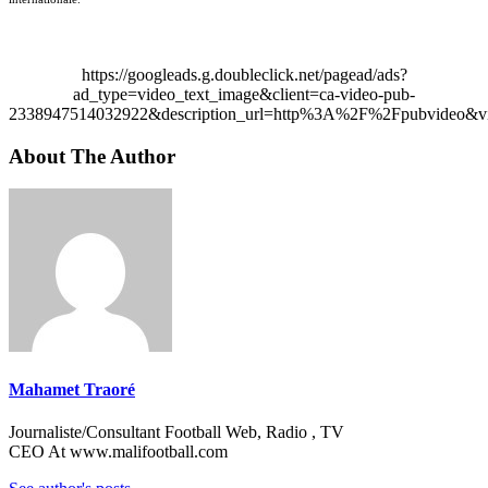
https://googleads.g.doubleclick.net/pagead/ads?
ad_type=video_text_image&client=ca-video-pub-
2338947514032922&description_url=http%3A%2F%2Fpubvideo&vi
About The Author
Mahamet Traoré
Journaliste/Consultant Football Web, Radio , TV
CEO At www.malifootball.com