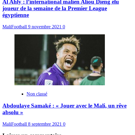
Al Ahly : l’international malien Aliou Dieng élu
joueur de la semaine de la Premier League
égyptienne
MaliFootball
9 novembre 2021
0
Non classé
Abdoulaye Samaké : « Jouer avec le Mali, un rêve
absolu »
MaliFootball
8 septembre 2021
0