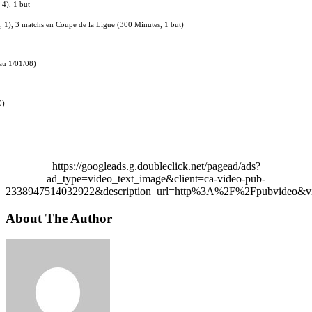
4), 1 but
 1), 3 matchs en Coupe de la Ligue (300 Minutes, 1 but)
au 1/01/08)
0)
https://googleads.g.doubleclick.net/pagead/ads?
ad_type=video_text_image&client=ca-video-pub-
2338947514032922&description_url=http%3A%2F%2Fpubvideo&vi
About The Author