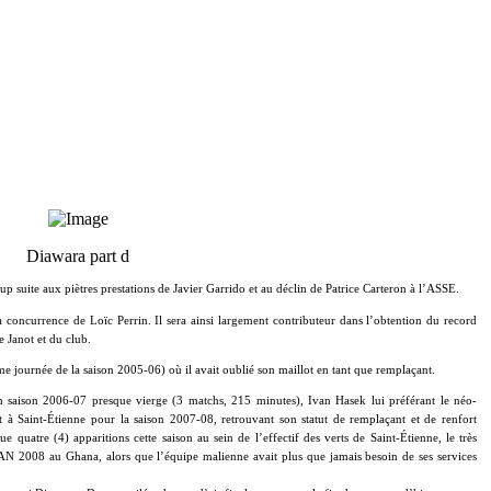
Diawara part d
Baup suite aux piètres prestations de Javier Garrido et au déclin de Patrice Carteron à l’ASSE.
a concurrence de Loïc Perrin. Il sera ainsi largement contributeur dans l’obtention du record
e Janot et du club.
ème journée de la saison 2005-06) où il avait oublié son maillot en tant que remplaçant.
n saison 2006-07 presque vierge (3 matchs, 215 minutes), Ivan Hasek lui préférant le néo-
t à Saint-Étienne pour la saison 2007-08, retrouvant son statut de remplaçant et de renfort
e quatre (4) apparitions cette saison au sein de l’effectif des verts de Saint-Étienne, le très
 CAN 2008 au Ghana, alors que l’équipe malienne avait plus que jamais besoin de ses services