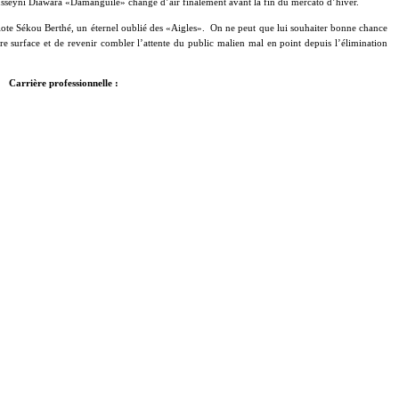
sseyni Diawara «Damanguilé» change d’air finalement avant la fin du mercato d’hiver.
ote Sékou Berthé, un éternel oublié des «Aigles».
On ne peut que lui souhaiter bonne chance
re surface et de revenir combler l’attente du public malien mal en point depuis l’élimination
Carrière professionnelle :