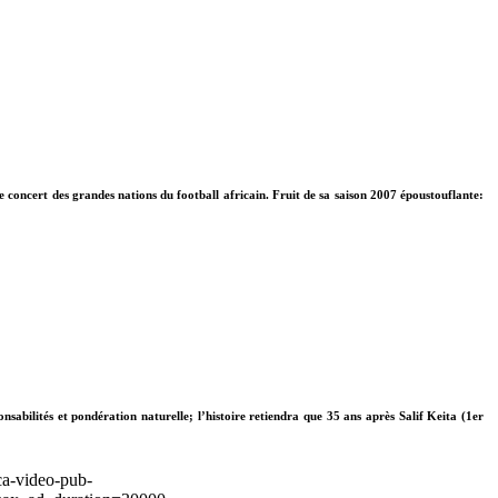
e concert des grandes nations du football africain.
Fruit de sa saison 2007 époustouflante:
ponsabilités et pondération naturelle; l’histoire retiendra que 35 ans après Salif Keita (1er
ca-video-pub-