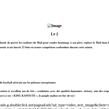
Le 2
choisit de porter les couleurs du Mali pour rendre hommage à son père, replace le Mali dans l
outé avait inscrit 25 buts en toutes compétions confondues durant cette saison.
 football africain sur les pelouses européennes.
écution et excellent jeu de tête ; combinées avec des qualités humaines: sérieux, sens des res
erci à toi « KING KANOUTE », le peuple malien est fier de toi !
leads.g.doubleclick.net/pagead/ads?ad_type=video_text_image&client=