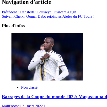
Navigation d’article
Précédent :
Transferts : Fousseyni Diawara a sign
Suivant:
Cheikh Oumar Dabo rejoint les Aigles du FC Tours !
Plus d'infos
Non classé
Barrages de la Coupe du monde 2022: Magassouba dévoi
MaliFootball
21 mars 2022
1