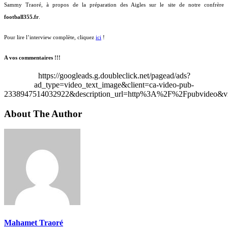
Sammy Traoré, à propos de la préparation des Aigles sur le site de notre confrère
football355.fr
.
Pour lire l’interview complète, cliquez
ici
!
A vos commentaires !!!
https://googleads.g.doubleclick.net/pagead/ads?
ad_type=video_text_image&client=ca-video-pub-
2338947514032922&description_url=http%3A%2F%2Fpubvideo&vi
About The Author
Mahamet Traoré