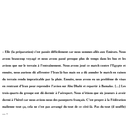
«
Elle (la préparation) s’est passée difficilement car nous sommes allés aux Emirats. Nous
avons beaucoup voyagé et nous avons passé presque plus de temps dans les bus et les
avions que sur le terrain à l’entraînement. Nous avons joué ce match contre l’Egypte et
ensuite, nous aurions dû affronter l’Iran là-bas mais on a dû annuler le match en raison
du terrain rendu impraticable par la pluie. Ensuite, nous avons eu un problème de visas
en rentrant d’Iran pour reprendre l’avion sur Abu Dhabi et repartir à Bamako. […] Les
trois-quarts du groupe ont dû dormir à l’aéroport. Nous n’étions que six joueurs à avoir
dormi à l’hôtel car nous avions nous des passeports français. C’est propre à la Fédération
malienne tout ça, cela ne s’est pas arrangé du tout de ce côté-là. Pas du tout (il souffle)
…
»