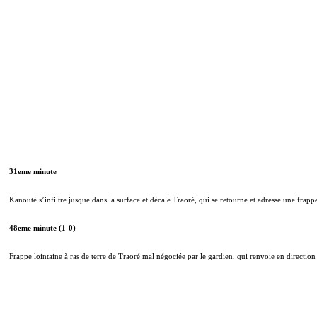
31eme minute
Kanouté s’infiltre jusque dans la surface et décale Traoré, qui se retourne et adresse une frapp
48eme minute (1-0)
Frappe lointaine à ras de terre de Traoré mal négociée par le gardien, qui renvoie en directio