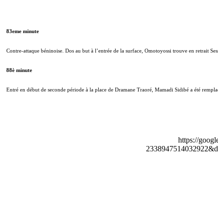
83eme minute
Contre-attaque béninoise. Dos au but à l’entrée de la surface, Omotoyossi trouve en retrait Se
88è minute
Entré en début de seconde période à la place de Dramane Traoré, Mamadi Sidibé a été remplac
https://goog
2338947514032922&de