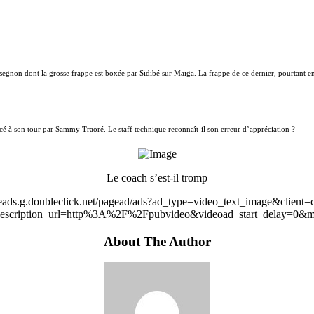
ssegnon dont la grosse frappe est boxée par Sidibé sur Maïga. La frappe de ce dernier, pourtant en
é à son tour par Sammy Traoré. Le staff technique reconnaît-il son erreur d’appréciation ?
Le coach s’est-il tromp
leads.g.doubleclick.net/pagead/ads?ad_type=video_text_image&client=
scription_url=http%3A%2F%2Fpubvideo&videoad_start_delay=0&m
About The Author