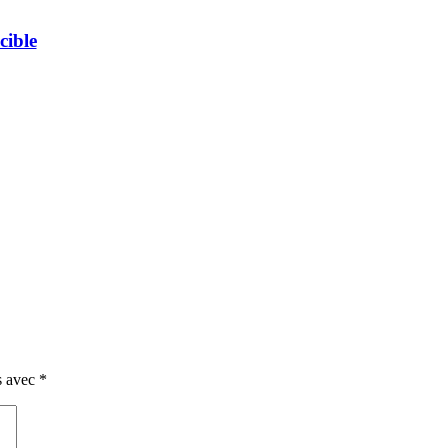
cible
s avec
*